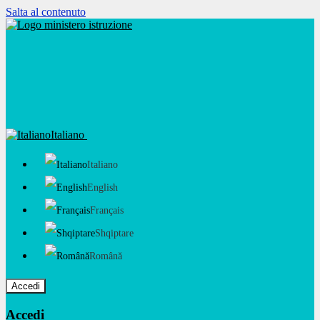
Salta al contenuto
Italiano
Italiano
English
Français
Shqiptare
Română
Accedi
Accedi