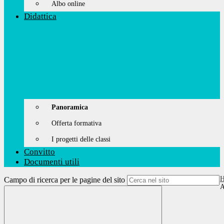
Albo online
Didattica
Panoramica
Offerta formativa
I progetti delle classi
Convitto
Documenti utili
Campo di ricerca per le pagine del sito
A