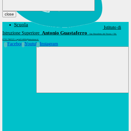
close
Scuola
Istituto di
Antonio Guastaferro
Istruzione Superiore
San Benedetto del Tronto • Tel.
0735.780525 • apis01400t@istruzione.it
Facebook
Youtube
Instagram