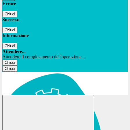
Errore
Chiudi
Successo
Chiudi
Informazione
Chiudi
Attendere...
Attendere il completamento dell'operazione...
Chiudi
Chiudi