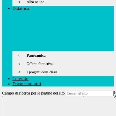
Albo online
Didattica
Panoramica
Offerta formativa
I progetti delle classi
Convitto
Documenti utili
Campo di ricerca per le pagine del sito
A