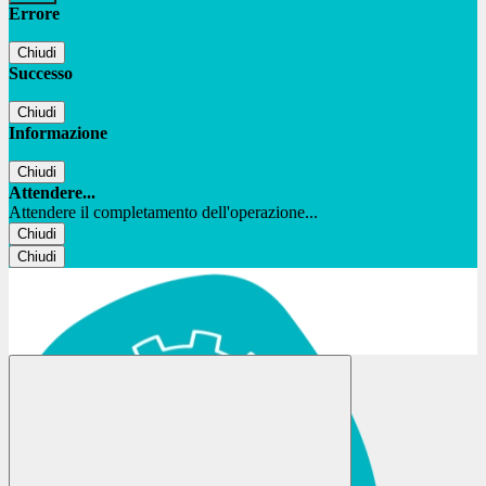
Errore
Chiudi
Successo
Chiudi
Informazione
Chiudi
Attendere...
Attendere il completamento dell'operazione...
Chiudi
Chiudi