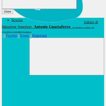
close
Scuola
Istituto di
Antonio Guastaferro
Istruzione Superiore
San Benedetto del Tronto • Tel.
0735.780525 • apis01400t@istruzione.it
Facebook
Youtube
Instagram