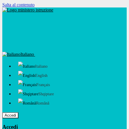
Salta al contenuto
Italiano
Italiano
English
Français
Shqiptare
Română
Accedi
Accedi