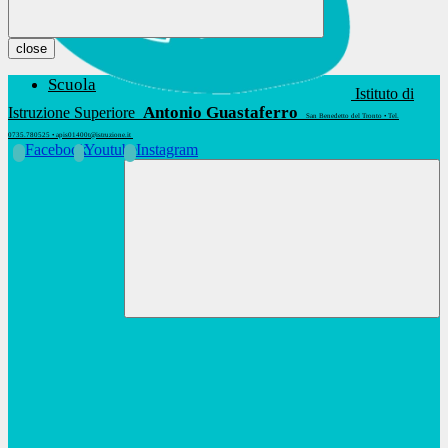
close
Scuola
Istituto di
Antonio Guastaferro
Istruzione Superiore
San Benedetto del Tronto • Tel.
0735.780525 • apis01400t@istruzione.it
Facebook
Youtube
Instagram