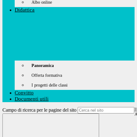
Albo online
Didattica
Panoramica
Offerta formativa
I progetti delle classi
Convitto
Documenti utili
Campo di ricerca per le pagine del sito
A