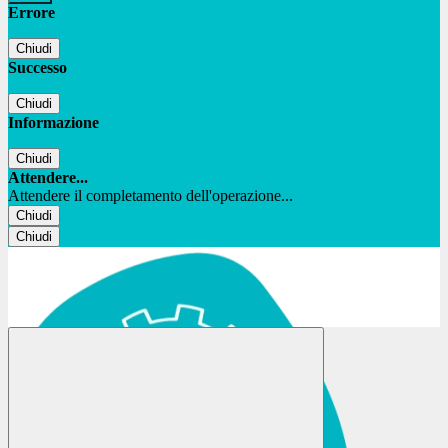
Errore
Chiudi
Successo
Chiudi
Informazione
Chiudi
Attendere...
Attendere il completamento dell'operazione...
Chiudi
Chiudi