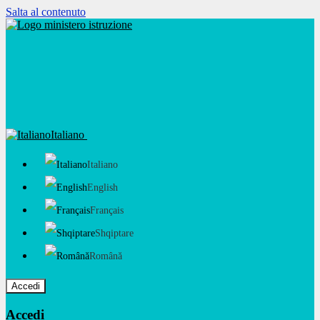
Salta al contenuto
Italiano
Italiano
English
Français
Shqiptare
Română
Accedi
Accedi