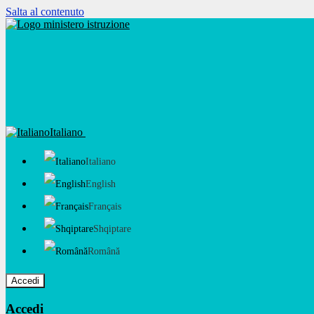
Salta al contenuto
Italiano
Italiano
English
Français
Shqiptare
Română
Accedi
Accedi