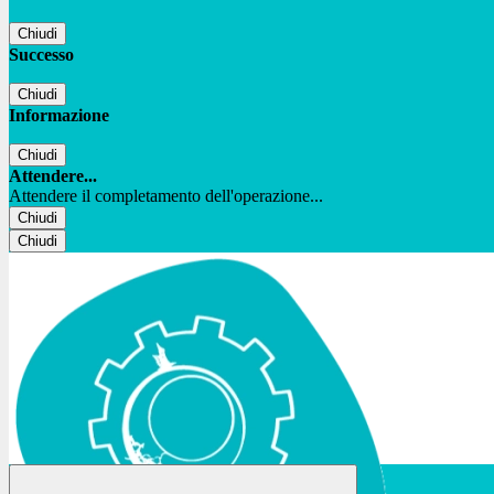
Chiudi
Successo
Chiudi
Informazione
Chiudi
Attendere...
Attendere il completamento dell'operazione...
Chiudi
Chiudi