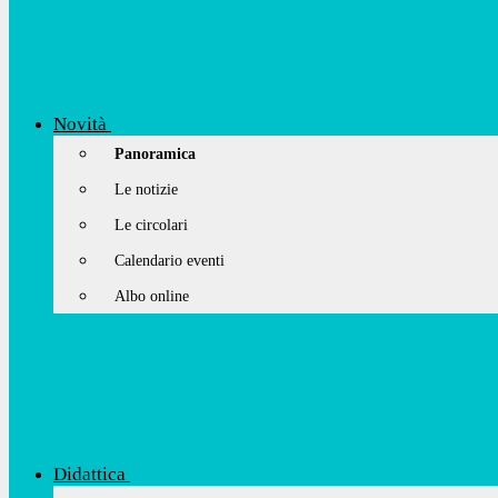
Novità
Panoramica
Le notizie
Le circolari
Calendario eventi
Albo online
Didattica