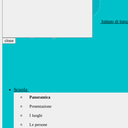
Istituto di Ist
apis01400t@istruzione.it
Facebook
Youtube
Instagram
close
Scuola
Panoramica
Presentazione
I luoghi
Le persone