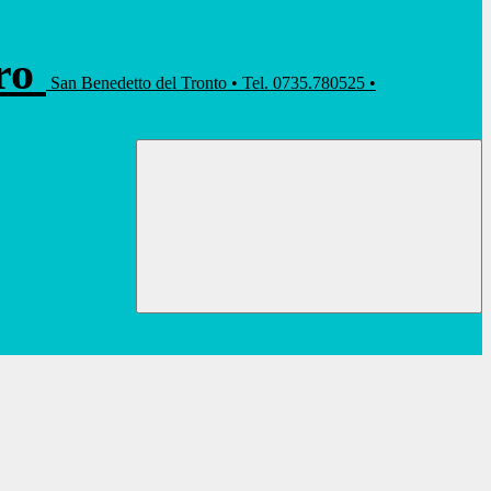
rro
San Benedetto del Tronto • Tel. 0735.780525 •