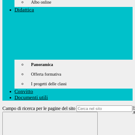
Albo online
Didattica
Panoramica
Offerta formativa
I progetti delle classi
Convitto
Documenti utili
Campo di ricerca per le pagine del sito
A