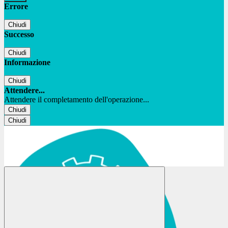
Errore
Chiudi
Successo
Chiudi
Informazione
Chiudi
Attendere...
Attendere il completamento dell'operazione...
Chiudi
Chiudi