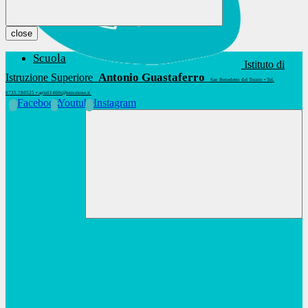
close
Scuola
Istituto di
Antonio Guastaferro
Istruzione Superiore
San Benedetto del Tronto • Tel.
0735.780525 • apis01400t@istruzione.it
Facebook
Youtube
Instagram