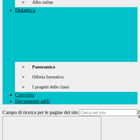
Albo online
Didattica
Panoramica
Offerta formativa
I progetti delle classi
Convitto
Documenti utili
Campo di ricerca per le pagine del sito
A