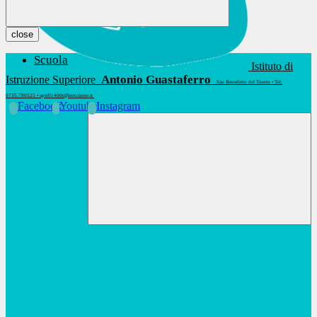
close
Scuola
Istituto di
Antonio Guastaferro
Istruzione Superiore
San Benedetto del Tronto • Tel.
0735.780525 • apis01400t@istruzione.it
Facebook
Youtube
Instagram