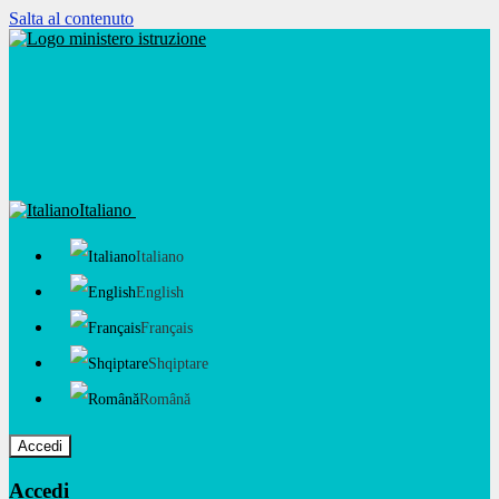
Salta al contenuto
Italiano
Italiano
English
Français
Shqiptare
Română
Accedi
Accedi