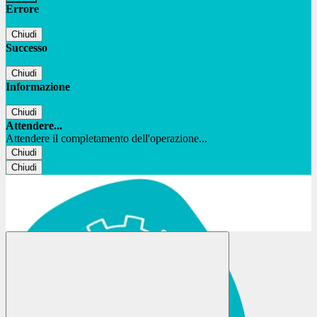
Errore
Chiudi
Successo
Chiudi
Informazione
Chiudi
Attendere...
Attendere il completamento dell'operazione...
Chiudi
Chiudi