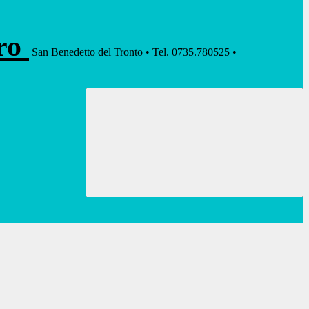
rro
San Benedetto del Tronto • Tel. 0735.780525 •