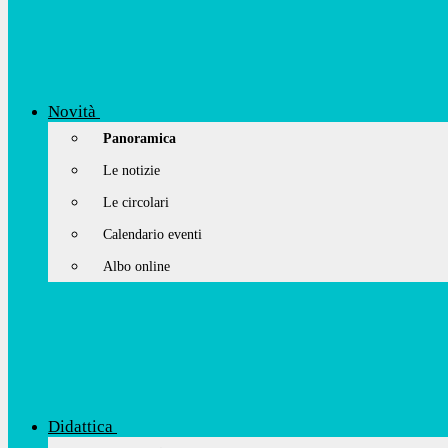
Novità
Panoramica
Le notizie
Le circolari
Calendario eventi
Albo online
Didattica