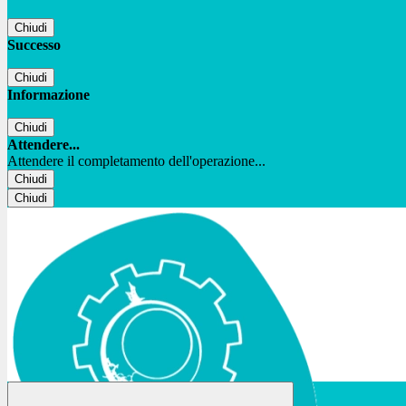
Chiudi
Successo
Chiudi
Informazione
Chiudi
Attendere...
Attendere il completamento dell'operazione...
Chiudi
Chiudi