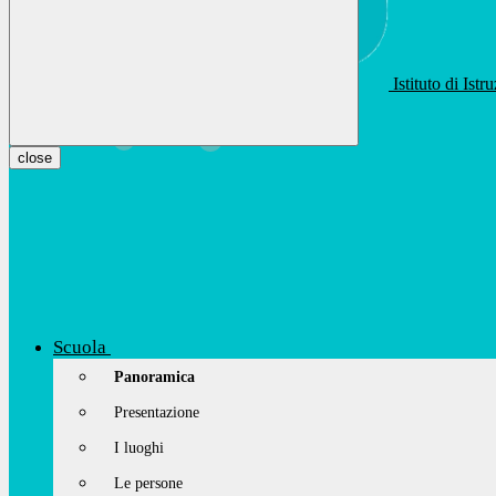
Istituto di Ist
apis01400t@istruzione.it
Facebook
Youtube
Instagram
close
Scuola
Panoramica
Presentazione
I luoghi
Le persone