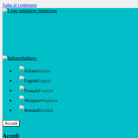
Salta al contenuto
Italiano
Italiano
English
Français
Shqiptare
Română
Accedi
Accedi