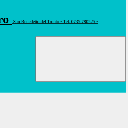
rro
San Benedetto del Tronto • Tel. 0735.780525 •