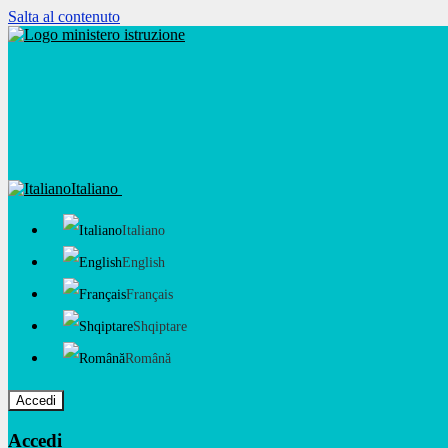
Salta al contenuto
Italiano
Italiano
English
Français
Shqiptare
Română
Accedi
Accedi