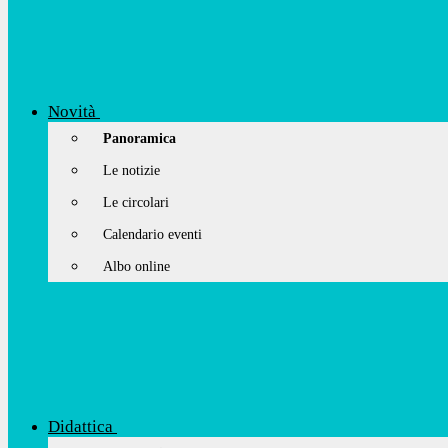
Novità
Panoramica
Le notizie
Le circolari
Calendario eventi
Albo online
Didattica