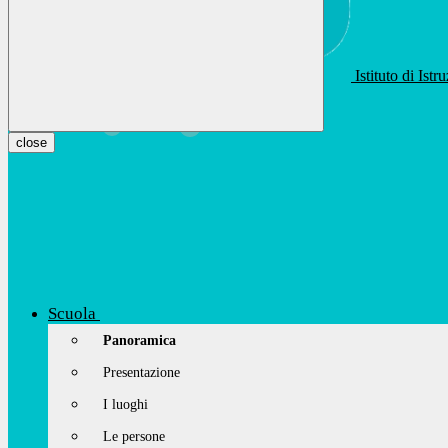
Istituto di Ist
apis01400t@istruzione.it
Facebook
Youtube
Instagram
close
Scuola
Panoramica
Presentazione
I luoghi
Le persone