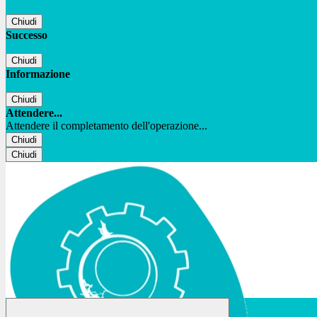
Chiudi
Successo
Chiudi
Informazione
Chiudi
Attendere...
Attendere il completamento dell'operazione...
Chiudi
Chiudi