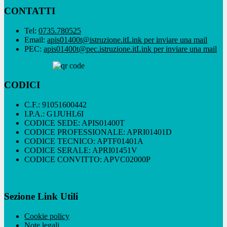
CONTATTI
Tel:
0735.780525
Email:
apis01400t@istruzione.it
Link per inviare una mail
PEC:
apis01400t@pec.istruzione.it
Link per inviare una mail
CODICI
C.F.: 91051600442
I.P.A.: G1JUHL6I
CODICE SEDE: APIS01400T
CODICE PROFESSIONALE: APRI01401D
CODICE TECNICO: APTF01401A
CODICE SERALE: APRI01451V
CODICE CONVITTO: APVC02000P
Sezione Link Utili
Cookie policy
Note legali