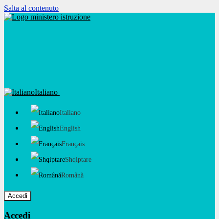
Salta al contenuto
Italiano
Italiano
English
Français
Shqiptare
Română
Accedi
Accedi