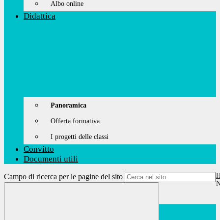
Albo online
Didattica
Panoramica
Offerta formativa
I progetti delle classi
Convitto
Documenti utili
Campo di ricerca per le pagine del sito
N