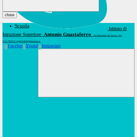
close
Scuola
Istituto di
Antonio Guastaferro
Istruzione Superiore
San Benedetto del Tronto • Tel.
0735.780525 • apis01400t@istruzione.it
Facebook
Youtube
Instagram