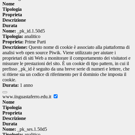
Nome
Tipologia
Proprieta
Descrizione
Durata
Nome:
_pk_id.1.50d5
Tipologia:
analitico
Proprieta:
Prime Parti
Descrizione:
Questo nome di cookie è associato alla piattaforma di
analisi web open source Piwik. Viene utilizzato per aiutare i
proprietari di siti Web a monitorare il comportamento dei visitatori e
misurare le prestazioni del sito. È un cookie di tipo pattern, in cui il
prefisso _pk_id è seguito da una breve serie di numeri e lettere, che
si ritiene sia un codice di riferimento per il dominio che imposta il
cookie.
Durata:
1 anno
www.iisguastaferro.edu.it
Nome
Tipologia
Proprieta
Descrizione
Durata
Nome:
_pk_ses.1.50d5
Tipologia:
analitico