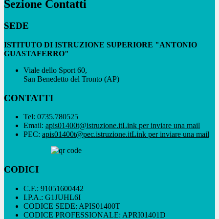
Sezione Contatti
SEDE
ISTITUTO DI ISTRUZIONE SUPERIORE "ANTONIO
GUASTAFERRO"
Viale dello Sport 60,
San Benedetto del Tronto (AP)
CONTATTI
Tel:
0735.780525
Email:
apis01400t@istruzione.it
Link per inviare una mail
PEC:
apis01400t@pec.istruzione.it
Link per inviare una mail
CODICI
C.F.: 91051600442
I.P.A.: G1JUHL6I
CODICE SEDE: APIS01400T
CODICE PROFESSIONALE: APRI01401D