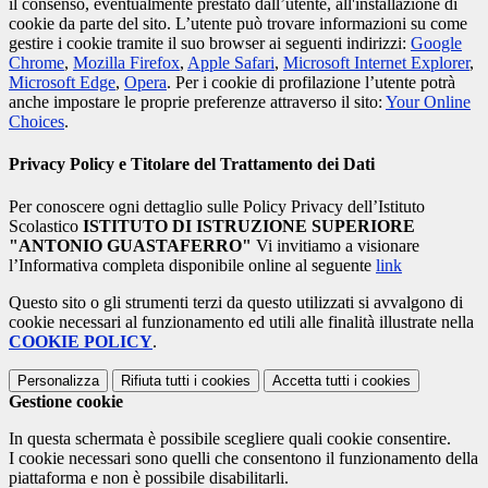
il consenso, eventualmente prestato dall’utente, all'installazione di
cookie da parte del sito. L’utente può trovare informazioni su come
gestire i cookie tramite il suo browser ai seguenti indirizzi:
Google
Chrome
,
Mozilla Firefox
,
Apple Safari
,
Microsoft Internet Explorer
,
Microsoft Edge
,
Opera
. Per i cookie di profilazione l’utente potrà
anche impostare le proprie preferenze attraverso il sito:
Your Online
Choices
.
Privacy Policy e Titolare del Trattamento dei Dati
Per conoscere ogni dettaglio sulle Policy Privacy dell’Istituto
Scolastico
ISTITUTO DI ISTRUZIONE SUPERIORE
"ANTONIO GUASTAFERRO"
Vi invitiamo a visionare
l’Informativa completa disponibile online al seguente
link
Questo sito o gli strumenti terzi da questo utilizzati si avvalgono di
cookie necessari al funzionamento ed utili alle finalità illustrate nella
COOKIE POLICY
.
Personalizza
Rifiuta tutti
i cookies
Accetta tutti
i cookies
Gestione cookie
In questa schermata è possibile scegliere quali cookie consentire.
I cookie necessari sono quelli che consentono il funzionamento della
piattaforma e non è possibile disabilitarli.