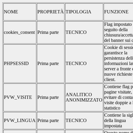
NOME
PROPRIETÀ
TIPOLOGIA
FUNZIONE
Flag impostato
seguito della
cookies_consent
Prima parte
TECNICO
chiusura/accett
del banner sui 
Cookie di sessi
garantisce la
persistenza dell
PHPSESSID
Prima parte
TECNICO
informazioni la
server a fronte 
nuove richieste
client.
Contiene flag p
pagine visitate,
ANALITICO
PVW_VISITE
Prima parte
evitare di conta
ANONIMIZZATO
visite doppie a 
statistico
Contiene la sig
PVW_LINGUA
Prima parte
TECNICO
della lingua
impostata
Questo nome d