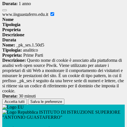
Durata:
1 anno
www.iisguastaferro.edu.it
Nome
Tipologia
Proprieta
Descrizione
Durata
Nome:
_pk_ses.1.50d5
Tipologia:
analitico
Proprieta:
Prime Parti
Descrizione:
Questo nome di cookie è associato alla piattaforma di
analisi web open source Piwik. Viene utilizzato per aiutare i
proprietari di siti Web a monitorare il comportamento dei visitatori e
misurare le prestazioni del sito. È un cookie di tipo pattern, in cui il
prefisso _pk_ses è seguito da una breve serie di numeri e lettere, che
si ritiene sia un codice di riferimento per il dominio che imposta il
cookie.
Durata:
30 minuti
Accetta tutti
Salva le preferenze
ISTITUTO DI ISTRUZIONE SUPERIORE
"ANTONIO GUASTAFERRO"