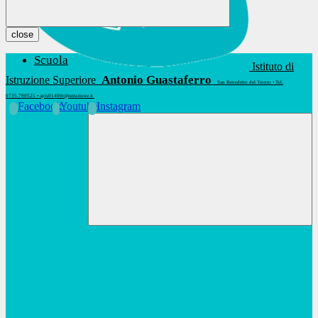
close
Scuola
Istituto di
Antonio Guastaferro
Istruzione Superiore
San Benedetto del Tronto • Tel.
0735.780525 • apis01400t@istruzione.it
Facebook
Youtube
Instagram