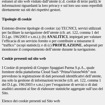
estranei al sito web visitato dall’utente (c.d. cookie di terze parti); le
informazioni riguardanti la loro privacy e sul loro uso sono reperibili
direttamente sui siti dei rispettivi gestori.
Tipologie di cookie
Esistono diverse tipologie di cookie: (a) TECNICI, servizi utilizzati
per facilitare la navigazione dell’utente (cfr. art. 122, comma 1 del
D.Lgs. 196/2003 e s.m.i.); (b)
ANALITICI
, impiegati per valutare
l’efficacia di un servizio fornito o per contribuire a misurarne il
“traffico” (scopi statistici); e di (c)
PROFILAZIONE
, adoperati per
monitorare il comportamento dell’utente durante la navigazione.
Cookie presenti sul sito web
I Cookie di proprietà di Gruppo Spaggiari Parma S.p.A., quale
fornitore della piattaforma Cloud SaaS “PrimaVisioneWeb” non
prevedono la registrazione di dati personali identificativi dell’utente,
ma solo la gestione di informazioni tecniche (cfr. art. 122, comma 1
del D.Lgs. 196/2003 e s.m.i.) per l’erogazione di servizi o di dati
analitici anonimi al fine di elaborare statistiche aggregate sull’uso del
Sito.
Elenco dei cookie presenti sul Sito web