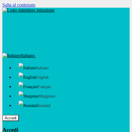
Salta al contenuto
Italiano
Italiano
English
Français
Shqiptare
Română
Accedi
Accedi