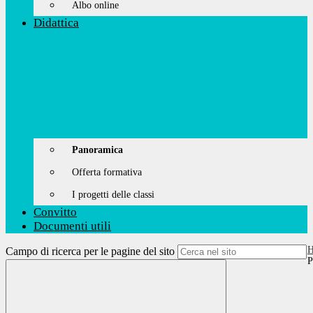
Albo online
Didattica
Panoramica
Offerta formativa
I progetti delle classi
Convitto
Documenti utili
Campo di ricerca per le pagine del sito
P