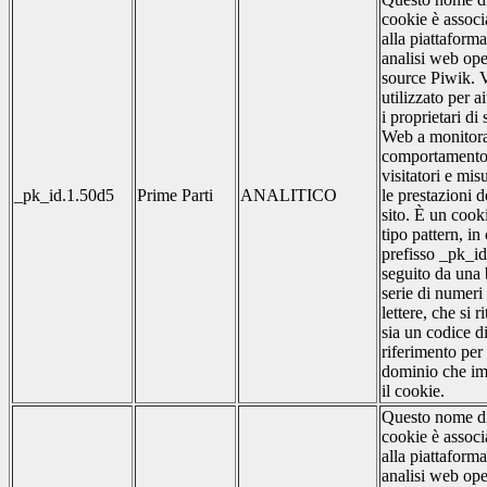
cookie è associ
alla piattaforma
analisi web op
source Piwik. 
utilizzato per a
i proprietari di s
Web a monitora
comportamento
visitatori e mis
_pk_id.1.50d5
Prime Parti
ANALITICO
le prestazioni d
sito. È un cook
tipo pattern, in 
prefisso _pk_id
seguito da una
serie di numeri
lettere, che si r
sia un codice d
riferimento per 
dominio che im
il cookie.
Questo nome d
cookie è associ
alla piattaforma
analisi web op