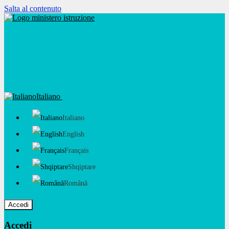
Salta al contenuto
Italiano
Italiano
English
Français
Shqiptare
Română
Accedi
Accedi