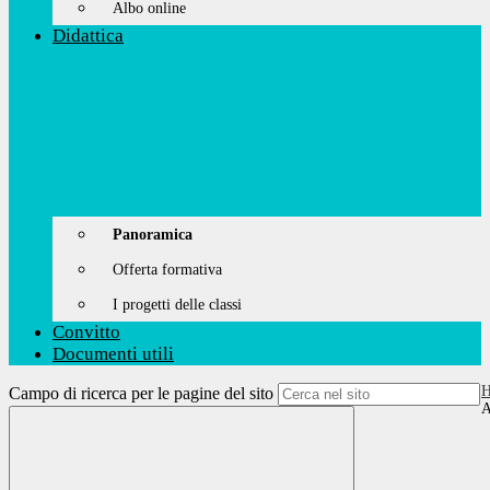
Albo online
Didattica
Panoramica
Offerta formativa
I progetti delle classi
Convitto
Documenti utili
Campo di ricerca per le pagine del sito
A