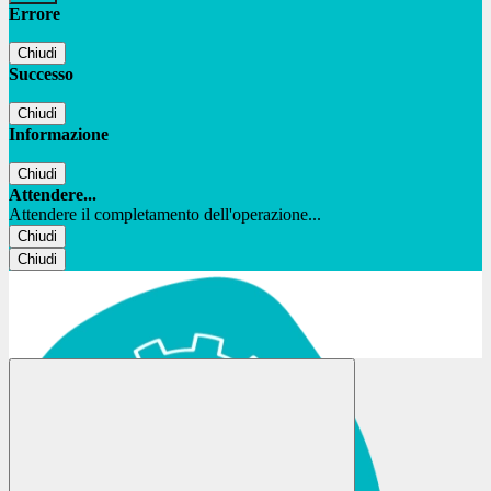
Errore
Chiudi
Successo
Chiudi
Informazione
Chiudi
Attendere...
Attendere il completamento dell'operazione...
Chiudi
Chiudi