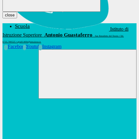
close
Scuola
Istituto di
Antonio Guastaferro
Istruzione Superiore
San Benedetto del Tronto • Tel.
0735.780525 • apis01400t@istruzione.it
Facebook
Youtube
Instagram