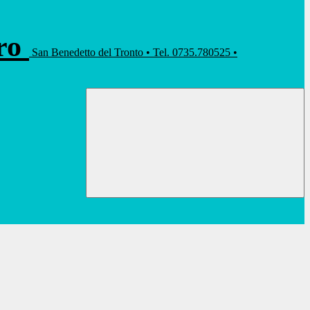
rro
San Benedetto del Tronto • Tel. 0735.780525 •