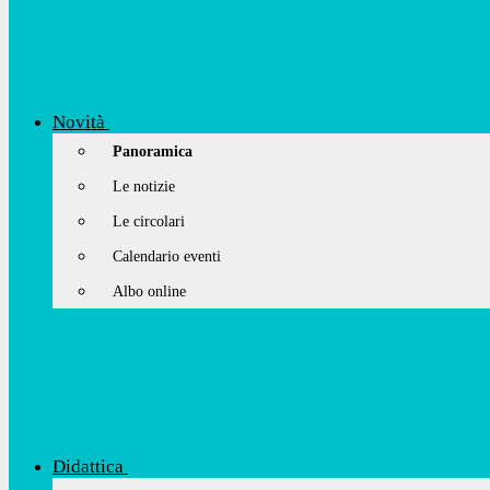
Novità
Panoramica
Le notizie
Le circolari
Calendario eventi
Albo online
Didattica