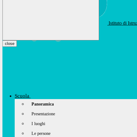
Istituto di Ist
apis01400t@istruzione.it
Facebook
Youtube
Instagram
close
Scuola
Panoramica
Presentazione
I luoghi
Le persone