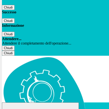
Chiudi
Successo
Chiudi
Informazione
Chiudi
Attendere...
Attendere il completamento dell'operazione...
Chiudi
Chiudi