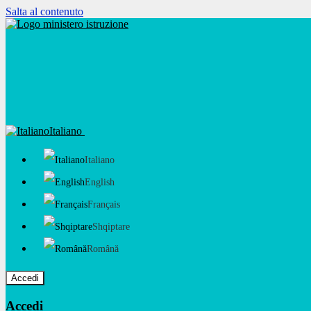
Salta al contenuto
Italiano
Italiano
English
Français
Shqiptare
Română
Accedi
Accedi