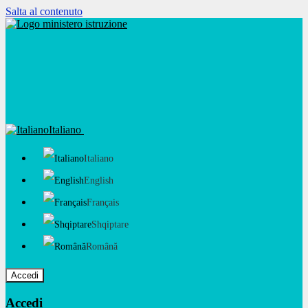
Salta al contenuto
Italiano
Italiano
English
Français
Shqiptare
Română
Accedi
Accedi