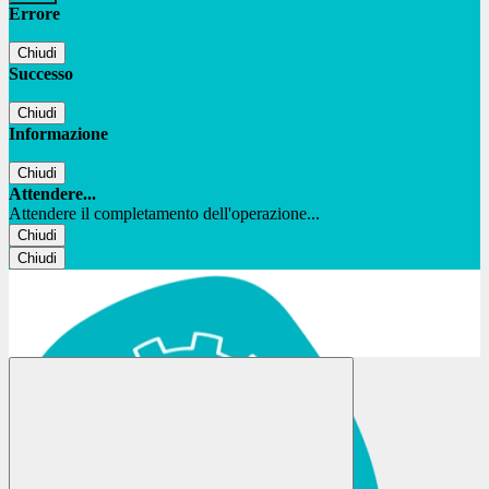
Errore
Chiudi
Successo
Chiudi
Informazione
Chiudi
Attendere...
Attendere il completamento dell'operazione...
Chiudi
Chiudi