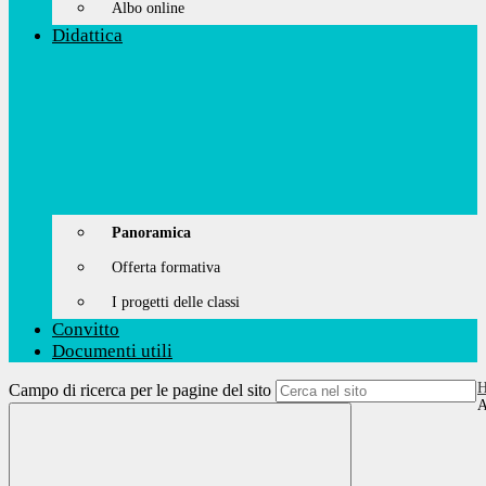
Albo online
Didattica
Panoramica
Offerta formativa
I progetti delle classi
Convitto
Documenti utili
Campo di ricerca per le pagine del sito
A