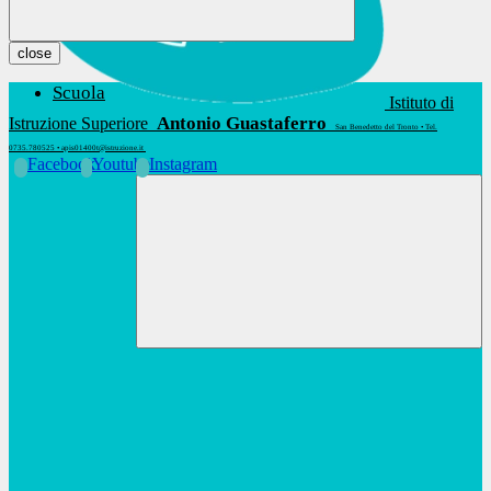
close
Scuola
Istituto di
Antonio Guastaferro
Istruzione Superiore
San Benedetto del Tronto • Tel.
0735.780525 • apis01400t@istruzione.it
Facebook
Youtube
Instagram