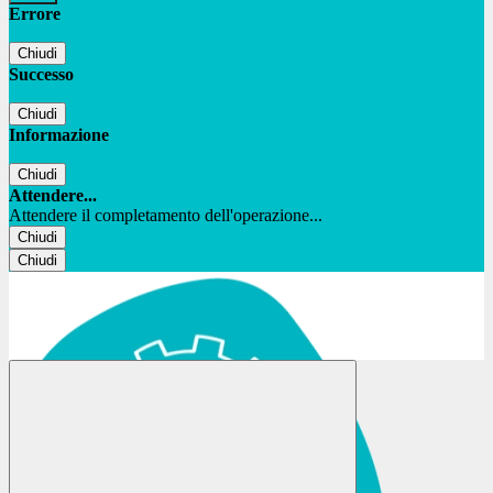
Errore
Chiudi
Successo
Chiudi
Informazione
Chiudi
Attendere...
Attendere il completamento dell'operazione...
Chiudi
Chiudi