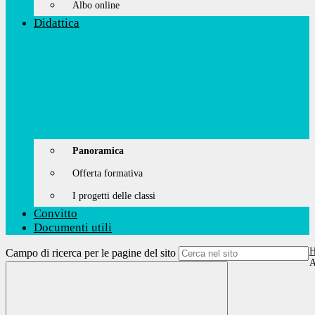
Albo online
Didattica
Panoramica
Offerta formativa
I progetti delle classi
Convitto
Documenti utili
Campo di ricerca per le pagine del sito
A