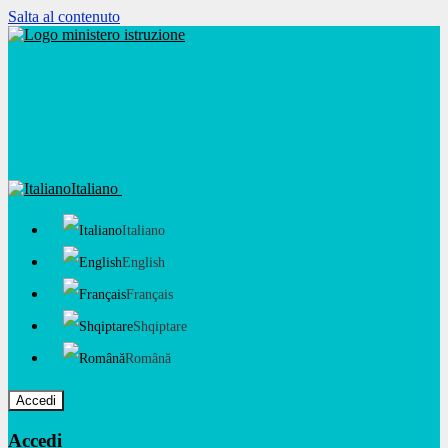
Salta al contenuto
Italiano
Italiano
English
Français
Shqiptare
Română
Accedi
Accedi