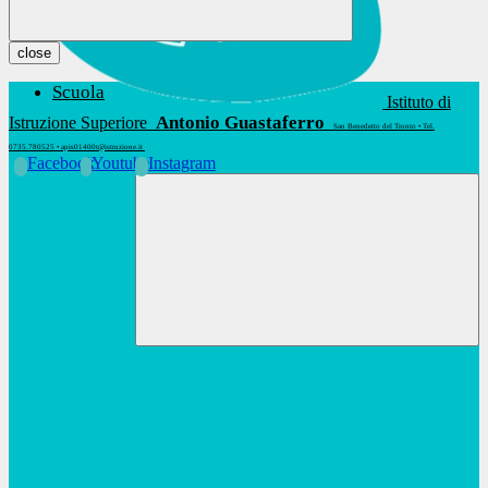
close
Scuola
Istituto di
Antonio Guastaferro
Istruzione Superiore
San Benedetto del Tronto • Tel.
0735.780525 • apis01400t@istruzione.it
Facebook
Youtube
Instagram