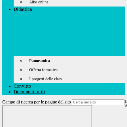
Albo online
Didattica
Panoramica
Offerta formativa
I progetti delle classi
Convitto
Documenti utili
Campo di ricerca per le pagine del sito
A