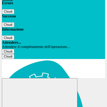
Errore
Chiudi
Successo
Chiudi
Informazione
Chiudi
Attendere...
Attendere il completamento dell'operazione...
Chiudi
Chiudi