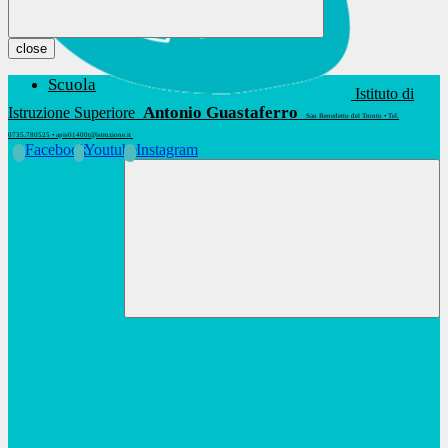
close
Scuola
Istituto di
Antonio Guastaferro
Istruzione Superiore
San Benedetto del Tronto • Tel.
0735.780525 • apis01400t@istruzione.it
Facebook
Youtube
Instagram