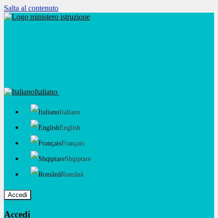
Salta al contenuto
Italiano
Italiano
English
Français
Shqiptare
Română
Accedi
Accedi