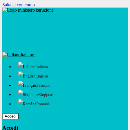
Salta al contenuto
Italiano
Italiano
English
Français
Shqiptare
Română
Accedi
Accedi