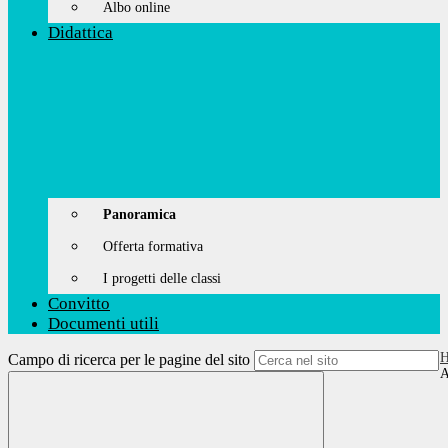
Albo online
Didattica
Panoramica
Offerta formativa
I progetti delle classi
Convitto
Documenti utili
Campo di ricerca per le pagine del sito
A