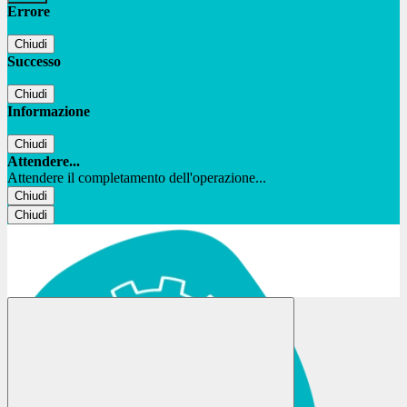
Errore
Chiudi
Successo
Chiudi
Informazione
Chiudi
Attendere...
Attendere il completamento dell'operazione...
Chiudi
Chiudi