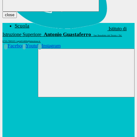
close
Scuola
Istituto di
Antonio Guastaferro
Istruzione Superiore
San Benedetto del Tronto • Tel.
0735.780525 • apis01400t@istruzione.it
Facebook
Youtube
Instagram