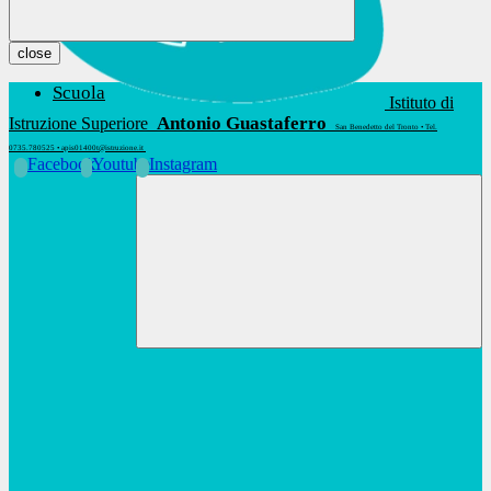
close
Scuola
Istituto di
Antonio Guastaferro
Istruzione Superiore
San Benedetto del Tronto • Tel.
0735.780525 • apis01400t@istruzione.it
Facebook
Youtube
Instagram