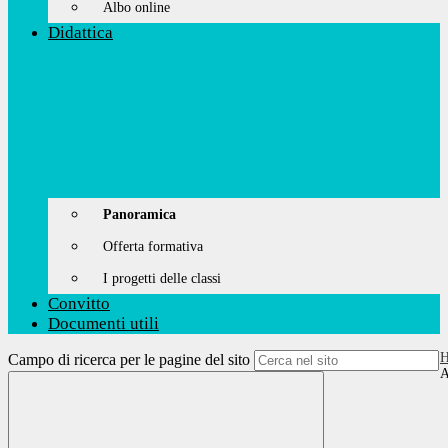
Albo online
Didattica
Panoramica
Offerta formativa
I progetti delle classi
Convitto
Documenti utili
Campo di ricerca per le pagine del sito
A