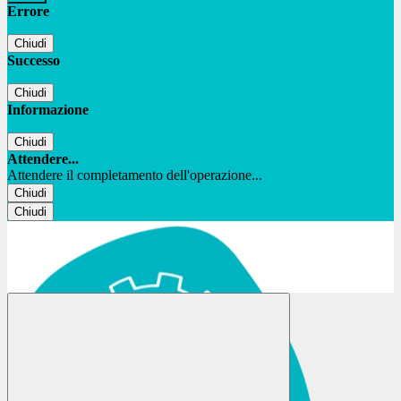
Errore
Chiudi
Successo
Chiudi
Informazione
Chiudi
Attendere...
Attendere il completamento dell'operazione...
Chiudi
Chiudi