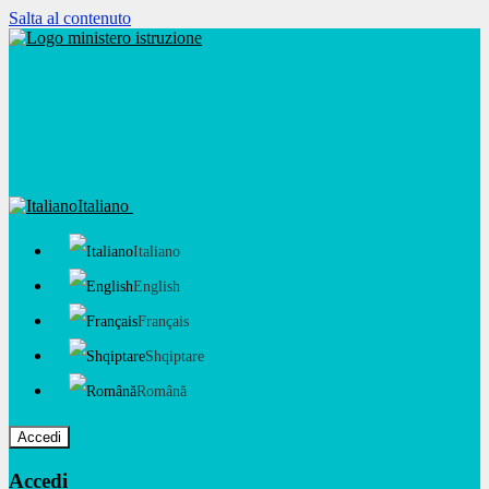
Salta al contenuto
Italiano
Italiano
English
Français
Shqiptare
Română
Accedi
Accedi