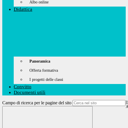
Albo online
Didattica
Panoramica
Offerta formativa
I progetti delle classi
Convitto
Documenti utili
Campo di ricerca per le pagine del sito
A