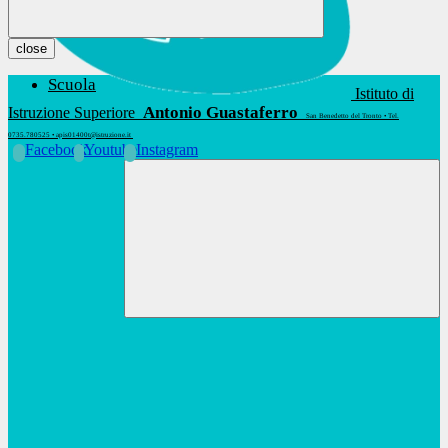
close
Scuola
Istituto di
Antonio Guastaferro
Istruzione Superiore
San Benedetto del Tronto • Tel.
0735.780525 • apis01400t@istruzione.it
Facebook
Youtube
Instagram