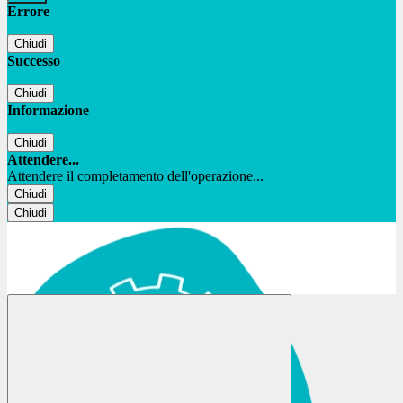
Errore
Chiudi
Successo
Chiudi
Informazione
Chiudi
Attendere...
Attendere il completamento dell'operazione...
Chiudi
Chiudi