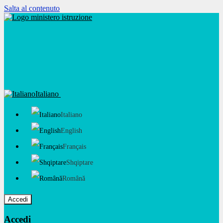
Salta al contenuto
Italiano
Italiano
English
Français
Shqiptare
Română
Accedi
Accedi