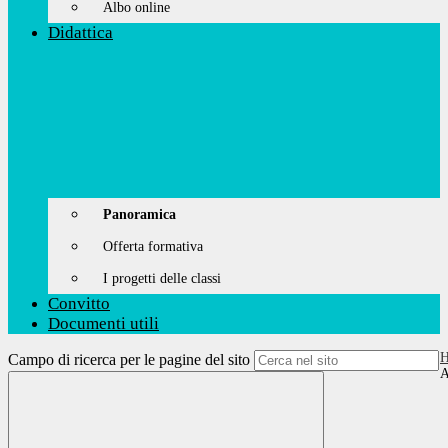
Albo online
Didattica
Panoramica
Offerta formativa
I progetti delle classi
Convitto
Documenti utili
Campo di ricerca per le pagine del sito
A