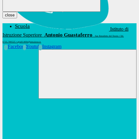
close
Scuola
Istituto di
Antonio Guastaferro
Istruzione Superiore
San Benedetto del Tronto • Tel.
0735.780525 • apis01400t@istruzione.it
Facebook
Youtube
Instagram