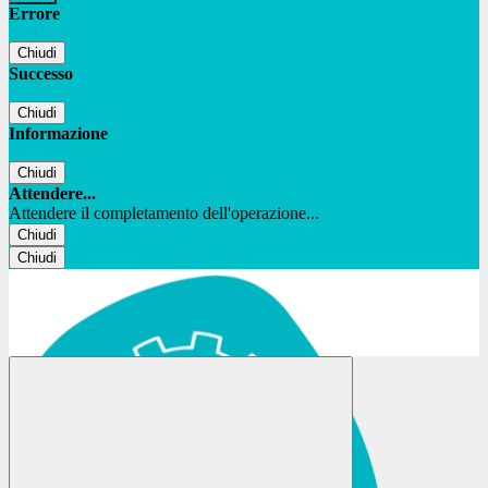
Errore
Chiudi
Successo
Chiudi
Informazione
Chiudi
Attendere...
Attendere il completamento dell'operazione...
Chiudi
Chiudi