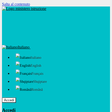
Salta al contenuto
Italiano
Italiano
English
Français
Shqiptare
Română
Accedi
Accedi