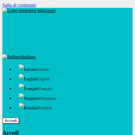
Salta al contenuto
Italiano
Italiano
English
Français
Shqiptare
Română
Accedi
Accedi