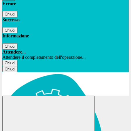
Errore
Chiudi
Successo
Chiudi
Informazione
Chiudi
Attendere...
Attendere il completamento dell'operazione...
Chiudi
Chiudi