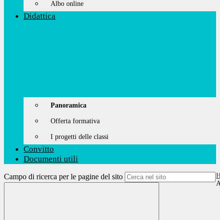
Albo online
Didattica
Panoramica
Offerta formativa
I progetti delle classi
Convitto
Documenti utili
Campo di ricerca per le pagine del sito
A