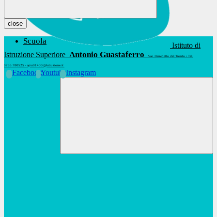
close
Scuola
Istituto di
Antonio Guastaferro
Istruzione Superiore
San Benedetto del Tronto • Tel.
0735.780525 • apis01400t@istruzione.it
Facebook
Youtube
Instagram