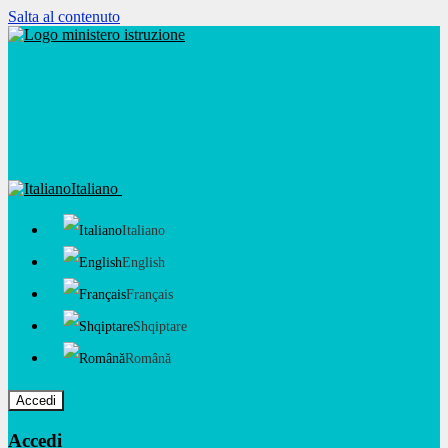
Salta al contenuto
Italiano
Italiano
English
Français
Shqiptare
Română
Accedi
Accedi