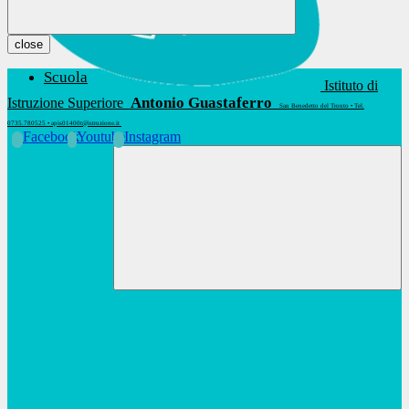
close
Scuola
Istituto di
Antonio Guastaferro
Istruzione Superiore
San Benedetto del Tronto • Tel.
0735.780525 • apis01400t@istruzione.it
Facebook
Youtube
Instagram