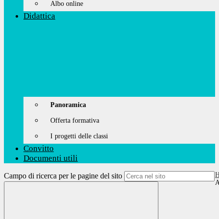
Albo online
Didattica
Panoramica
Offerta formativa
I progetti delle classi
Convitto
Documenti utili
Campo di ricerca per le pagine del sito
A