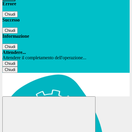
Errore
Chiudi
Successo
Chiudi
Informazione
Chiudi
Attendere...
Attendere il completamento dell'operazione...
Chiudi
Chiudi