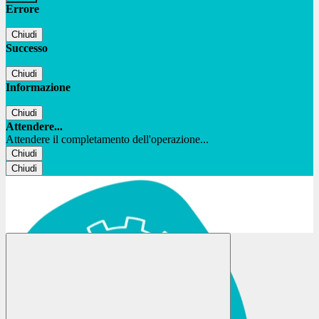
Errore
Chiudi
Successo
Chiudi
Informazione
Chiudi
Attendere...
Attendere il completamento dell'operazione...
Chiudi
Chiudi