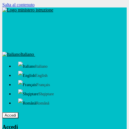
Salta al contenuto
Italiano
Italiano
English
Français
Shqiptare
Română
Accedi
Accedi