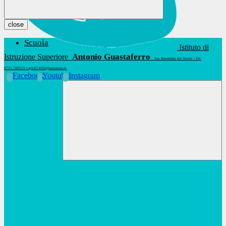
close
Scuola
Istituto di
Antonio Guastaferro
Istruzione Superiore
San Benedetto del Tronto • Tel.
0735.780525 • apis01400t@istruzione.it
Facebook
Youtube
Instagram