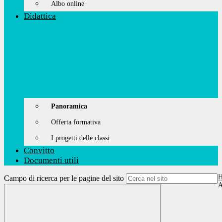
Albo online
Didattica
Panoramica
Offerta formativa
I progetti delle classi
Convitto
Documenti utili
Campo di ricerca per le pagine del sito
A