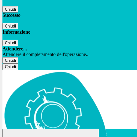
Chiudi
Successo
Chiudi
Informazione
Chiudi
Attendere...
Attendere il completamento dell'operazione...
Chiudi
Chiudi