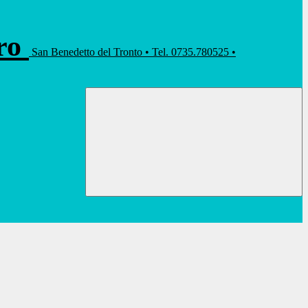
rro
San Benedetto del Tronto • Tel. 0735.780525 •