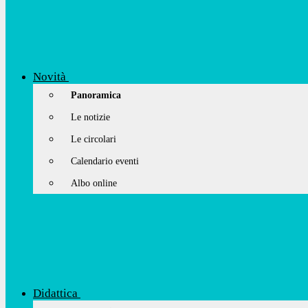
Novità
Panoramica
Le notizie
Le circolari
Calendario eventi
Albo online
Didattica