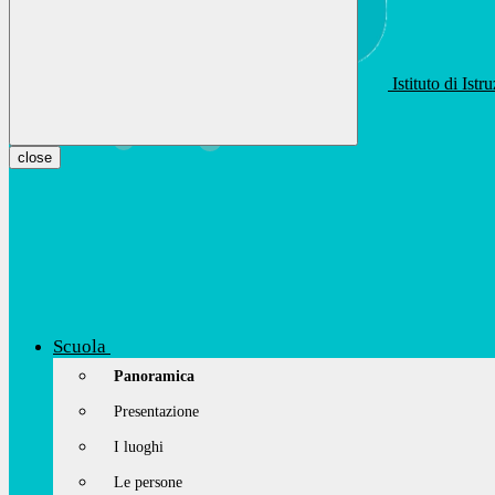
Istituto di Ist
apis01400t@istruzione.it
Facebook
Youtube
Instagram
close
Scuola
Panoramica
Presentazione
I luoghi
Le persone