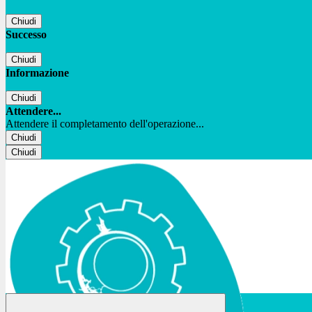
Chiudi
Successo
Chiudi
Informazione
Chiudi
Attendere...
Attendere il completamento dell'operazione...
Chiudi
Chiudi