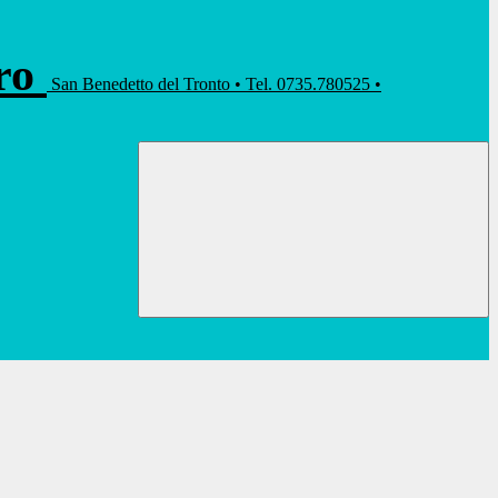
rro
San Benedetto del Tronto • Tel. 0735.780525 •