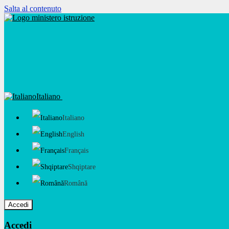
Salta al contenuto
Italiano
Italiano
English
Français
Shqiptare
Română
Accedi
Accedi