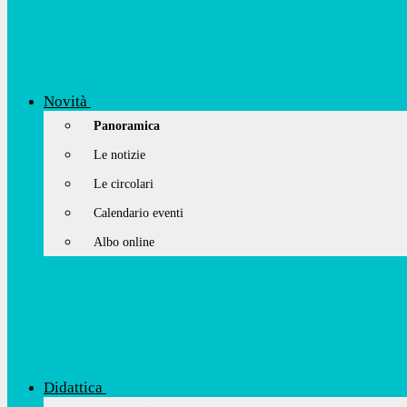
Novità
Panoramica
Le notizie
Le circolari
Calendario eventi
Albo online
Didattica