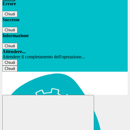
Errore
Chiudi
Successo
Chiudi
Informazione
Chiudi
Attendere...
Attendere il completamento dell'operazione...
Chiudi
Chiudi