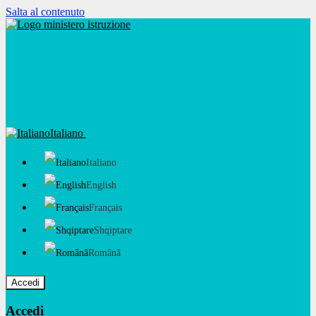
Salta al contenuto
Italiano
Italiano
English
Français
Shqiptare
Română
Accedi
Accedi