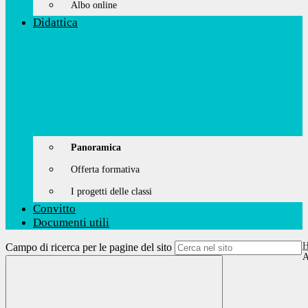
Albo online
Didattica
Panoramica
Offerta formativa
I progetti delle classi
Convitto
Documenti utili
Campo di ricerca per le pagine del sito
A