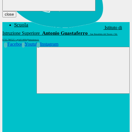
close
Scuola
Istituto di
Antonio Guastaferro
Istruzione Superiore
San Benedetto del Tronto • Tel.
0735.780525 • apis01400t@istruzione.it
Facebook
Youtube
Instagram