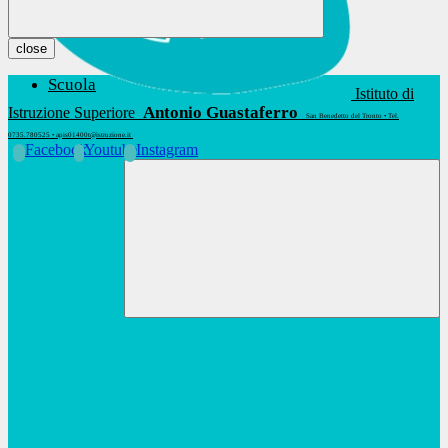
close
Scuola
Istituto di
Antonio Guastaferro
Istruzione Superiore
San Benedetto del Tronto • Tel.
0735.780525 • apis01400t@istruzione.it
Facebook
Youtube
Instagram