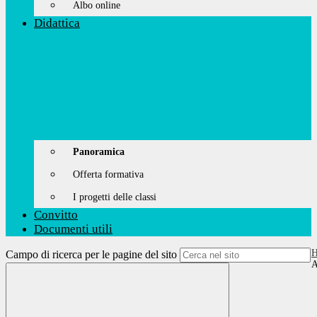
Albo online
Didattica
Panoramica
Offerta formativa
I progetti delle classi
Convitto
Documenti utili
Campo di ricerca per le pagine del sito
A