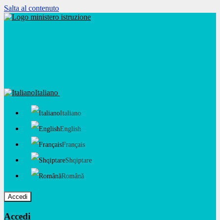
Salta al contenuto
Italiano
Italiano
English
Français
Shqiptare
Română
Accedi
Accedi