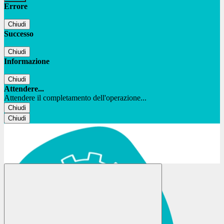
Errore
Chiudi
Successo
Chiudi
Informazione
Chiudi
Attendere...
Attendere il completamento dell'operazione...
Chiudi
Chiudi