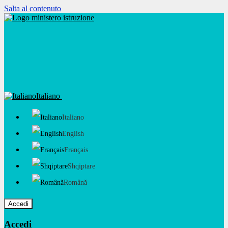
Salta al contenuto
Italiano
Italiano
English
Français
Shqiptare
Română
Accedi
Accedi