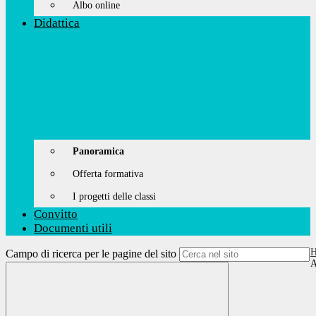
Albo online
Didattica
Panoramica
Offerta formativa
I progetti delle classi
Convitto
Documenti utili
Campo di ricerca per le pagine del sito
A