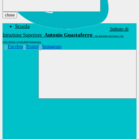
close
Scuola
Istituto di
Antonio Guastaferro
Istruzione Superiore
San Benedetto del Tronto • Tel.
0735.780525 • apis01400t@istruzione.it
Facebook
Youtube
Instagram