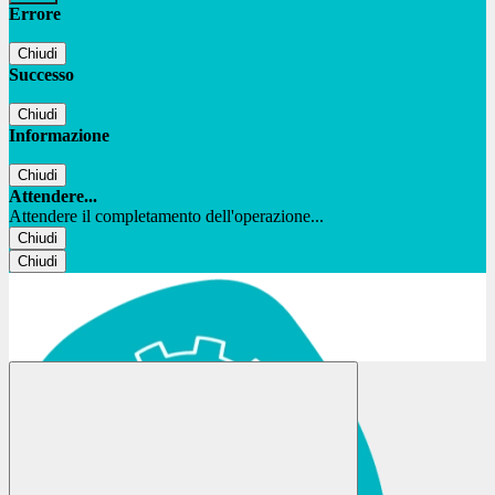
Errore
Chiudi
Successo
Chiudi
Informazione
Chiudi
Attendere...
Attendere il completamento dell'operazione...
Chiudi
Chiudi