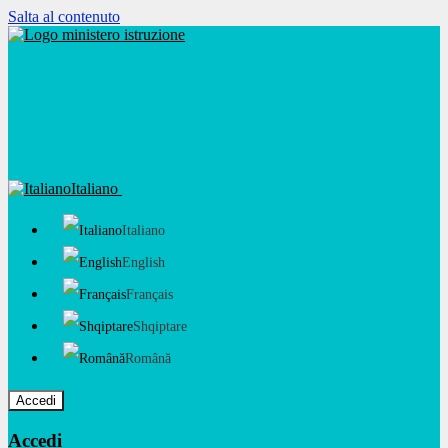
Salta al contenuto
Italiano
Italiano
English
Français
Shqiptare
Română
Accedi
Accedi