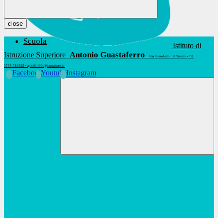
close
Scuola
Istituto di
Antonio Guastaferro
Istruzione Superiore
San Benedetto del Tronto • Tel.
0735.780525 • apis01400t@istruzione.it
Facebook
Youtube
Instagram