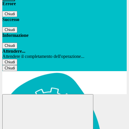
Errore
Chiudi
Successo
Chiudi
Informazione
Chiudi
Attendere...
Attendere il completamento dell'operazione...
Chiudi
Chiudi