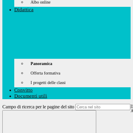
Albo online
Didattica
Panoramica
Offerta formativa
I progetti delle classi
Convitto
Documenti utili
Campo di ricerca per le pagine del sito
A