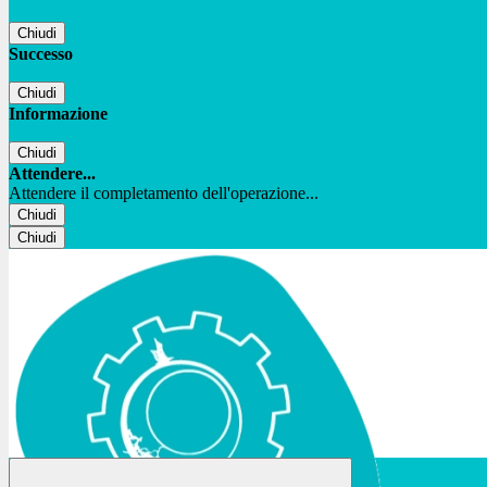
Chiudi
Successo
Chiudi
Informazione
Chiudi
Attendere...
Attendere il completamento dell'operazione...
Chiudi
Chiudi