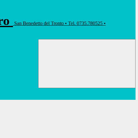
rro
San Benedetto del Tronto • Tel. 0735.780525 •