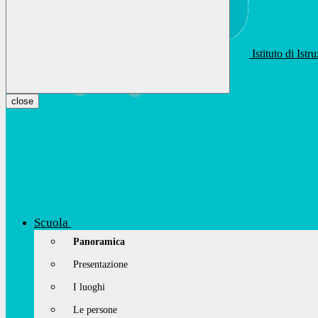
Istituto di Ist
apis01400t@istruzione.it
Facebook
Youtube
Instagram
close
Scuola
Panoramica
Presentazione
I luoghi
Le persone