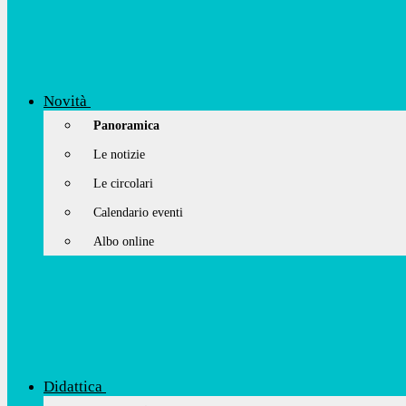
Novità
Panoramica
Le notizie
Le circolari
Calendario eventi
Albo online
Didattica