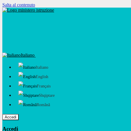
Salta al contenuto
Italiano
Italiano
English
Français
Shqiptare
Română
Accedi
Accedi