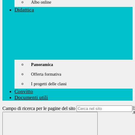
Albo online
Didattica
Panoramica
Offerta formativa
I progetti delle classi
Convitto
Documenti utili
Campo di ricerca per le pagine del sito
A