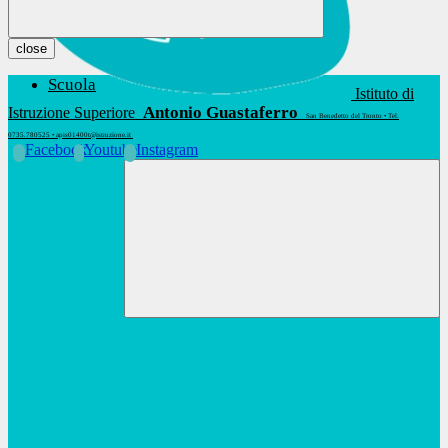
close
Scuola
Istituto di
Antonio Guastaferro
Istruzione Superiore
San Benedetto del Tronto • Tel.
0735.780525 • apis01400t@istruzione.it
Facebook
Youtube
Instagram