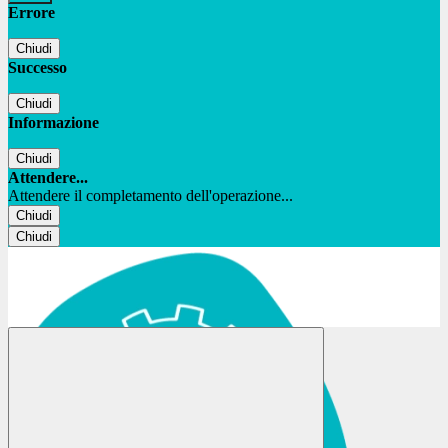
Errore
Chiudi
Successo
Chiudi
Informazione
Chiudi
Attendere...
Attendere il completamento dell'operazione...
Chiudi
Chiudi