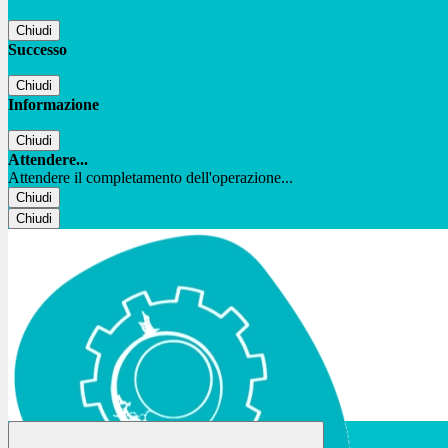
Chiudi
Successo
Chiudi
Informazione
Chiudi
Attendere...
Attendere il completamento dell'operazione...
Chiudi
Chiudi