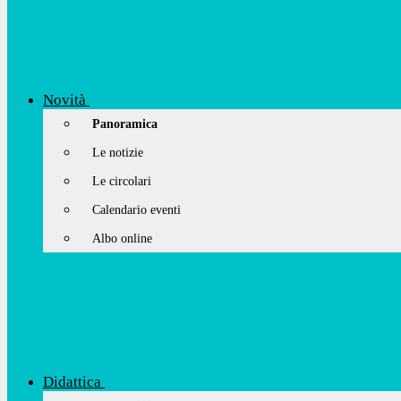
Novità
Panoramica
Le notizie
Le circolari
Calendario eventi
Albo online
Didattica