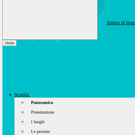
Istituto di Ist
apis01400t@istruzione.it
Facebook
Youtube
Instagram
close
Scuola
Panoramica
Presentazione
I luoghi
Le persone