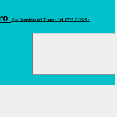
rro
San Benedetto del Tronto • Tel. 0735.780525 •