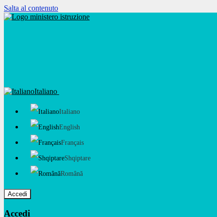
Salta al contenuto
Italiano
Italiano
English
Français
Shqiptare
Română
Accedi
Accedi