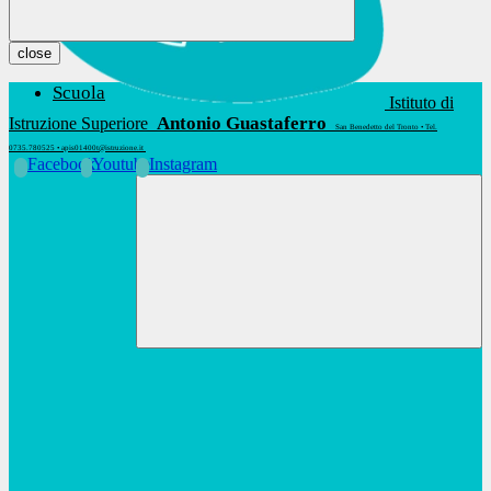
close
Scuola
Istituto di
Antonio Guastaferro
Istruzione Superiore
San Benedetto del Tronto • Tel.
0735.780525 • apis01400t@istruzione.it
Facebook
Youtube
Instagram