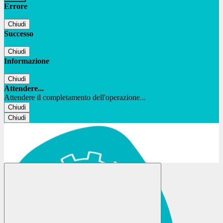
Errore
Chiudi
Successo
Chiudi
Informazione
Chiudi
Attendere...
Attendere il completamento dell'operazione...
Chiudi
Chiudi