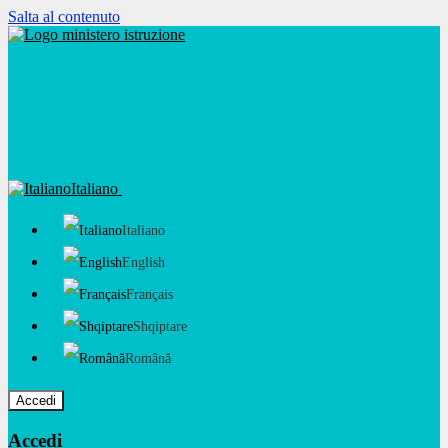
Salta al contenuto
Italiano
Italiano
English
Français
Shqiptare
Română
Accedi
Accedi