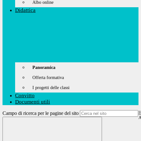
Albo online
Didattica
Panoramica
Offerta formativa
I progetti delle classi
Convitto
Documenti utili
Campo di ricerca per le pagine del sito
A