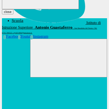
close
Scuola
Istituto di
Antonio Guastaferro
Istruzione Superiore
San Benedetto del Tronto • Tel.
0735.780525 • apis01400t@istruzione.it
Facebook
Youtube
Instagram