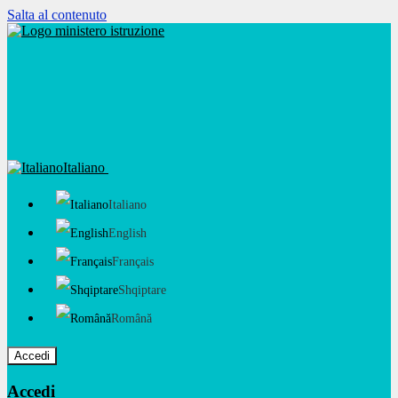
Salta al contenuto
Italiano
Italiano
English
Français
Shqiptare
Română
Accedi
Accedi