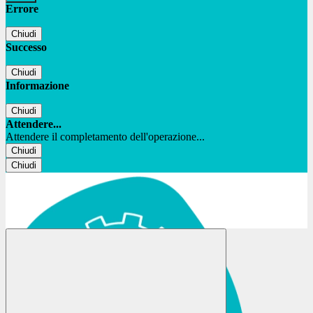
Errore
Chiudi
Successo
Chiudi
Informazione
Chiudi
Attendere...
Attendere il completamento dell'operazione...
Chiudi
Chiudi