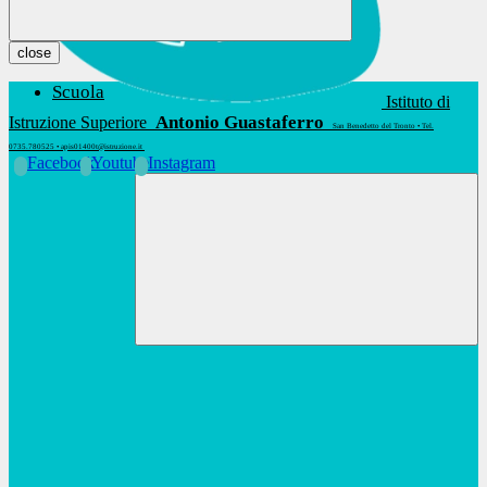
close
Scuola
Istituto di
Antonio Guastaferro
Istruzione Superiore
San Benedetto del Tronto • Tel.
0735.780525 • apis01400t@istruzione.it
Facebook
Youtube
Instagram