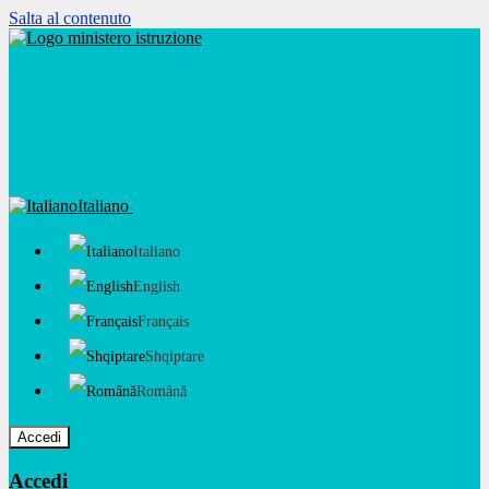
Salta al contenuto
Italiano
Italiano
English
Français
Shqiptare
Română
Accedi
Accedi