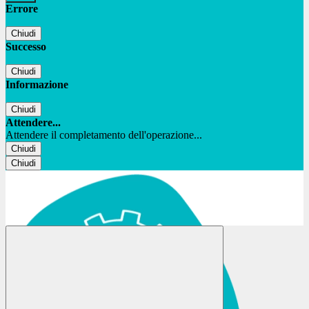
Errore
Chiudi
Successo
Chiudi
Informazione
Chiudi
Attendere...
Attendere il completamento dell'operazione...
Chiudi
Chiudi