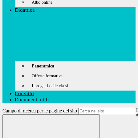
Albo online
Didattica
Panoramica
Offerta formativa
I progetti delle classi
Convitto
Documenti utili
Campo di ricerca per le pagine del sito
A