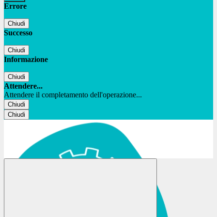
Errore
Chiudi
Successo
Chiudi
Informazione
Chiudi
Attendere...
Attendere il completamento dell'operazione...
Chiudi
Chiudi