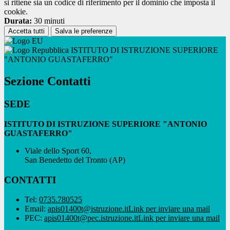
si ritiene sia un codice di riferimento per il dominio che imposta il
cookie.
Durata:
30 minuti
Accetta tutti
Salva le preferenze
ISTITUTO DI ISTRUZIONE SUPERIORE
"ANTONIO GUASTAFERRO"
Sezione Contatti
SEDE
ISTITUTO DI ISTRUZIONE SUPERIORE "ANTONIO
GUASTAFERRO"
Viale dello Sport 60,
San Benedetto del Tronto (AP)
CONTATTI
Tel:
0735.780525
Email:
apis01400t@istruzione.it
Link per inviare una mail
PEC:
apis01400t@pec.istruzione.it
Link per inviare una mail