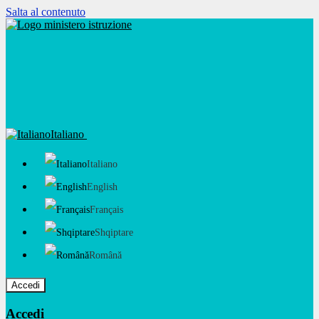
Salta al contenuto
Italiano
Italiano
English
Français
Shqiptare
Română
Accedi
Accedi