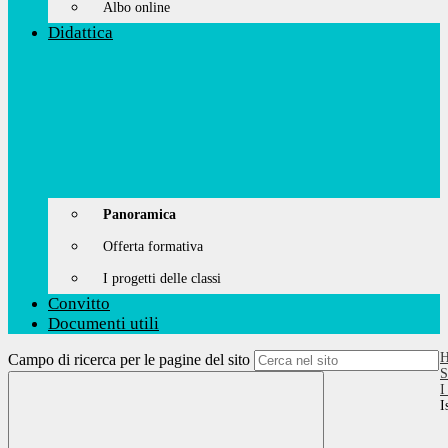
Albo online
Didattica
Panoramica
Offerta formativa
I progetti delle classi
Convitto
Documenti utili
Campo di ricerca per le pagine del sito
S
I
I