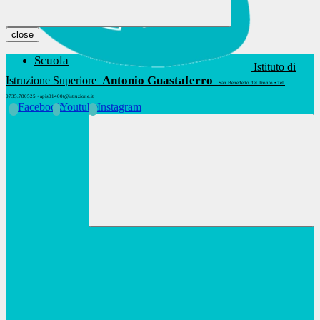
close
Scuola
Istituto di
Antonio Guastaferro
Istruzione Superiore
San Benedetto del Tronto • Tel.
0735.780525 • apis01400t@istruzione.it
Facebook
Youtube
Instagram