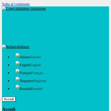
Salta al contenuto
Italiano
Italiano
English
Français
Shqiptare
Română
Accedi
Accedi