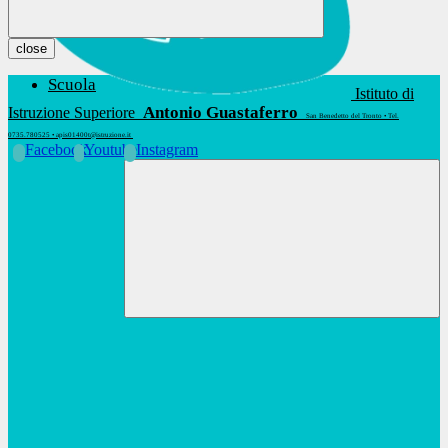
close
Scuola
Istituto di
Antonio Guastaferro
Istruzione Superiore
San Benedetto del Tronto • Tel.
0735.780525 • apis01400t@istruzione.it
Facebook
Youtube
Instagram