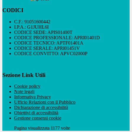
CODICI
C.F.: 91051600442
I.P.A.: G1JUHL6I
CODICE SEDE: APIS01400T
CODICE PROFESSIONALE: APRI01401D
CODICE TECNICO: APTF01401A
CODICE SERALE: APRI01451V
CODICE CONVITTO: APVC02000P
Sezione Link Utili
Cookie policy
Note legali
Informativa Privacy
Ufficio Relazioni con il Pubblico
Dichiarazione di accessibilità
Obiettivi di accessibilità
Gestione consensi cookie
Pagina visualizzata 1177 volte