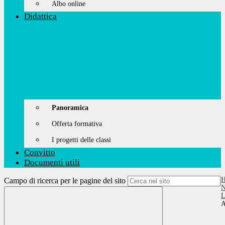
Albo online
Didattica
Panoramica
Offerta formativa
I progetti delle classi
Convitto
Documenti utili
Campo di ricerca per le pagine del sito
N
L
A