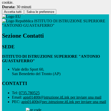
cookie.
Durata:
30 minuti
Accetta tutti
Salva le preferenze
ISTITUTO DI ISTRUZIONE SUPERIORE
"ANTONIO GUASTAFERRO"
Sezione Contatti
SEDE
ISTITUTO DI ISTRUZIONE SUPERIORE "ANTONIO
GUASTAFERRO"
Viale dello Sport 60,
San Benedetto del Tronto (AP)
CONTATTI
Tel:
0735.780525
Email:
apis01400t@istruzione.it
Link per inviare una mail
PEC:
apis01400t@pec.istruzione.it
Link per inviare una mail