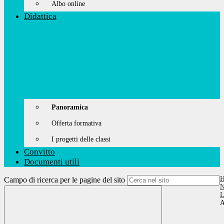
Albo online
Didattica
Panoramica
Offerta formativa
I progetti delle classi
Convitto
Documenti utili
Campo di ricerca per le pagine del sito
N
L
A