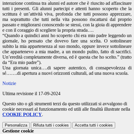
interazione continua tra alunni ed autore che è riuscito ad affascinare
tutti i presenti. Gli alunni partecipi e attenti hanno scoperto che la
scrittura è un’attività viva, profonda che tutti possono apprezzare,
ma soprattutto che tutti nella vita possono riscattarsi dal proprio
passato e migliorarsi conoscendo se stessi, con la gioia di apprendere
e con il coraggio di scegliere la propria strada….
“Quando a quindici anni ho scoperto chi era mio padre leggendo un
giornale, ho pensato che dovevo fare una scelta. O sottolineare
subito la mia appartenenza al suo mondo, oppure invece sottolineare
che appartenevo a mia madre, a un mondo pulito, fatto di sacrifici.
Un’eredità completamente diversa, ed è questa che ho scelto.” (tratto
da “Era mio padre”).
Una giornata unica….di sapere autentico, di consapevolezza di
sé…….di apertura a nuovi orizzonti culturali, ad una nuova scuola.
Notizie
Ultima revisione il 17-09-2024
Questo sito o gli strumenti terzi da questo utilizzati si avvalgono di
cookie necessari al funzionamento ed utili alle finalità illustrate nella
COOKIE POLICY
.
Personalizza
Rifiuta tutti
i cookies
Accetta tutti
i cookies
Gestione cookie