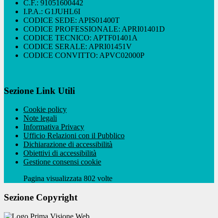
C.F.: 91051600442
I.P.A.: G1JUHL6I
CODICE SEDE: APIS01400T
CODICE PROFESSIONALE: APRI01401D
CODICE TECNICO: APTF01401A
CODICE SERALE: APRI01451V
CODICE CONVITTO: APVC02000P
Sezione Link Utili
Cookie policy
Note legali
Informativa Privacy
Ufficio Relazioni con il Pubblico
Dichiarazione di accessibilità
Obiettivi di accessibilità
Gestione consensi cookie
Pagina visualizzata 802 volte
Sezione Copyright