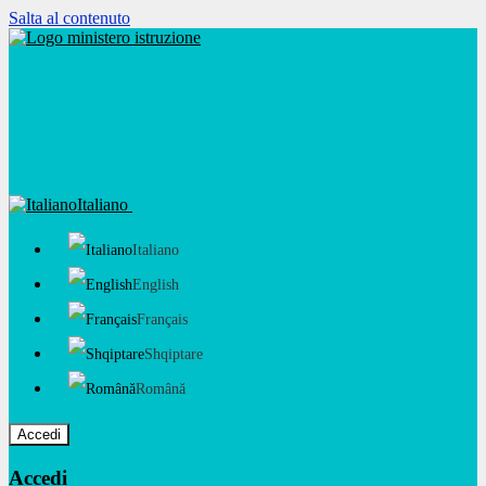
Salta al contenuto
Italiano
Italiano
English
Français
Shqiptare
Română
Accedi
Accedi