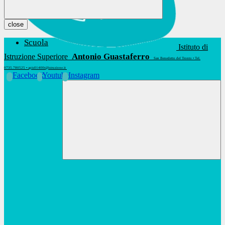
close
Scuola
Istituto di
Antonio Guastaferro
Istruzione Superiore
San Benedetto del Tronto • Tel.
0735.780525 • apis01400t@istruzione.it
Facebook
Youtube
Instagram