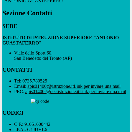
"ANTONIO GUASTAFERRO"
Sezione Contatti
SEDE
ISTITUTO DI ISTRUZIONE SUPERIORE "ANTONIO
GUASTAFERRO"
Viale dello Sport 60,
San Benedetto del Tronto (AP)
CONTATTI
Tel:
0735.780525
Email:
apis01400t@istruzione.it
Link per inviare una mail
PEC:
apis01400t@pec.istruzione.it
Link per inviare una mail
CODICI
C.F.: 91051600442
I.P.A.: G1JUHL6I