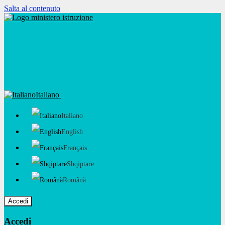
Salta al contenuto
Italiano
Italiano
English
Français
Shqiptare
Română
Accedi
Accedi