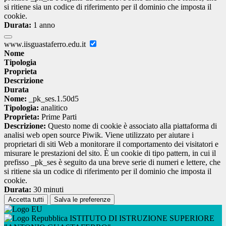
si ritiene sia un codice di riferimento per il dominio che imposta il
cookie.
Durata:
1 anno
www.iisguastaferro.edu.it
Nome
Tipologia
Proprieta
Descrizione
Durata
Nome:
_pk_ses.1.50d5
Tipologia:
analitico
Proprieta:
Prime Parti
Descrizione:
Questo nome di cookie è associato alla piattaforma di
analisi web open source Piwik. Viene utilizzato per aiutare i
proprietari di siti Web a monitorare il comportamento dei visitatori e
misurare le prestazioni del sito. È un cookie di tipo pattern, in cui il
prefisso _pk_ses è seguito da una breve serie di numeri e lettere, che
si ritiene sia un codice di riferimento per il dominio che imposta il
cookie.
Durata:
30 minuti
Accetta tutti
Salva le preferenze
ISTITUTO DI ISTRUZIONE SUPERIORE