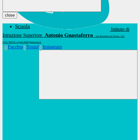
close
Scuola
Istituto di
Antonio Guastaferro
Istruzione Superiore
San Benedetto del Tronto • Tel.
0735.780525 • apis01400t@istruzione.it
Facebook
Youtube
Instagram