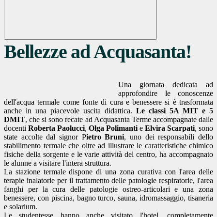
Bellezze ad Acquasanta!
Una giornata dedicata ad
approfondire le conoscenze
dell'acqua termale come fonte di cura e benessere si è trasformata
anche in una piacevole uscita didattica.
Le classi 5A MIT e 5
DMIT
, che si sono recate ad Acquasanta Terme accompagnate dalle
docenti
Roberta
Paolucci
,
Olga
Polimanti
e
Elvira
Scarpati
,
sono
state accolte dal signor P
ietro Bruni
, uno dei responsabili dello
stabilimento termale che oltre ad illustrare le caratteristiche chimico
fisiche della sorgente e le varie attività del centro, ha accompagnato
le alunne a visitare l'intera struttura.
La stazione termale dispone di una zona curativa con l'area delle
terapie inalatorie per il trattamento delle patologie respiratorie, l'area
fanghi per la cura delle patologie ostreo-articolari e una zona
benessere, con piscina, bagno turco, sauna, idromassaggio, tisaneria
e solarium.
Le studentesse hanno anche visitato l'hotel, completamente