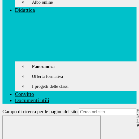
Albo online
Didattica
Panoramica
Offerta formativa
I progetti delle classi
Convitto
Documenti utili
Campo di ricerca per le pagine del sito
N
L
B