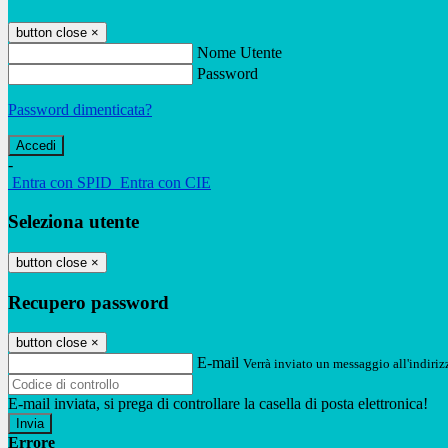
button close
×
Nome Utente
Password
Password dimenticata?
-
Entra con SPID
Entra con CIE
Seleziona utente
button close
×
Recupero password
button close
×
E-mail
Verrà inviato un messaggio all'indirizz
E-mail inviata, si prega di controllare la casella di posta elettronica!
Errore