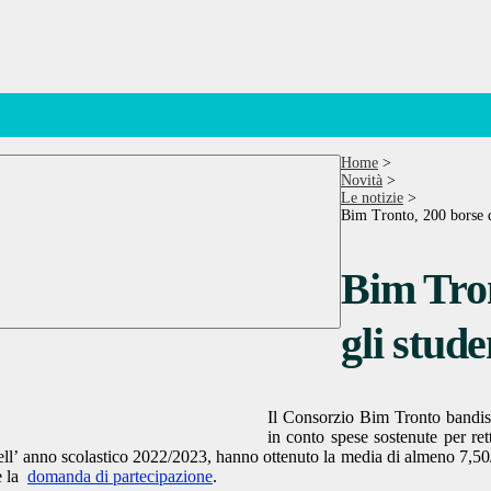
Home
>
Novità
>
Le notizie
>
Bim Tronto, 200 borse di
Bim Tron
gli stude
Il Consorzio Bim Tronto bandis
in conto spese sostenute per rett
dell’ anno scolastico 2022/2023, hanno ottenuto la media di almeno 7,50
 la
domanda di partecipazione
.