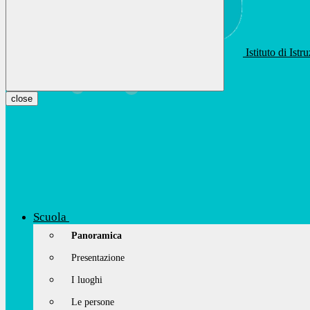
Istituto di Ist
apis01400t@istruzione.it
Facebook
Youtube
Instagram
close
Scuola
Panoramica
Presentazione
I luoghi
Le persone