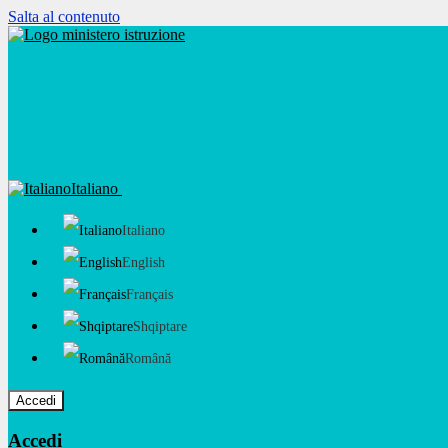
Salta al contenuto
Italiano
Italiano
English
Français
Shqiptare
Română
Accedi
Accedi