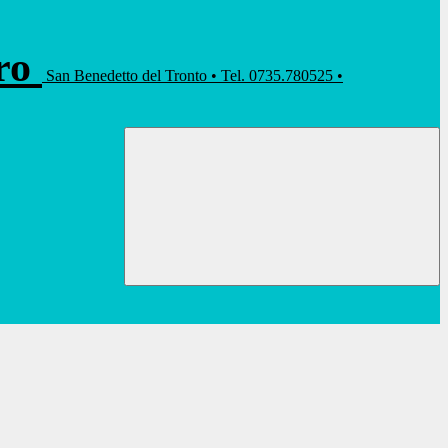
rro
San Benedetto del Tronto • Tel. 0735.780525 •