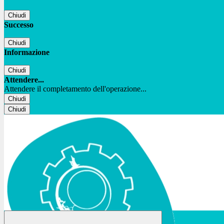
Chiudi
Successo
Chiudi
Informazione
Chiudi
Attendere...
Attendere il completamento dell'operazione...
Chiudi
Chiudi