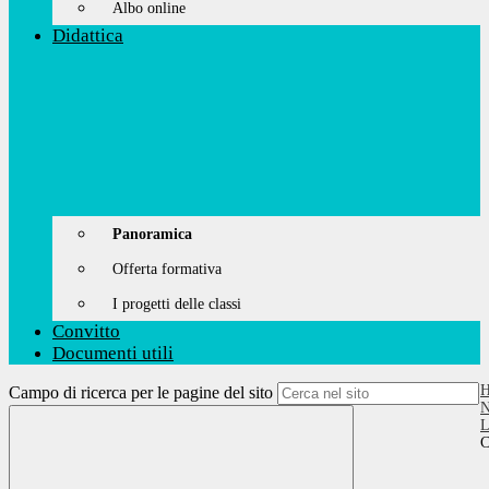
Albo online
Didattica
Panoramica
Offerta formativa
I progetti delle classi
Convitto
Documenti utili
Campo di ricerca per le pagine del sito
N
L
C