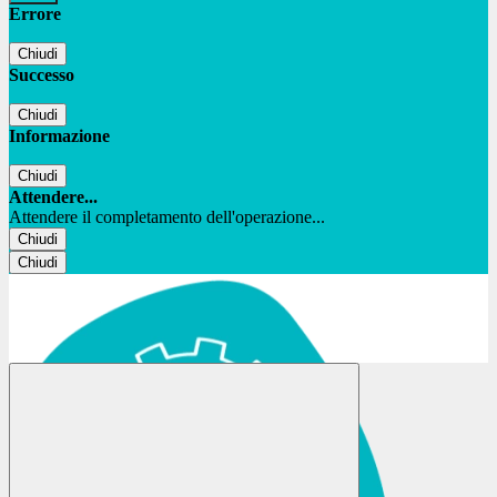
Errore
Chiudi
Successo
Chiudi
Informazione
Chiudi
Attendere...
Attendere il completamento dell'operazione...
Chiudi
Chiudi