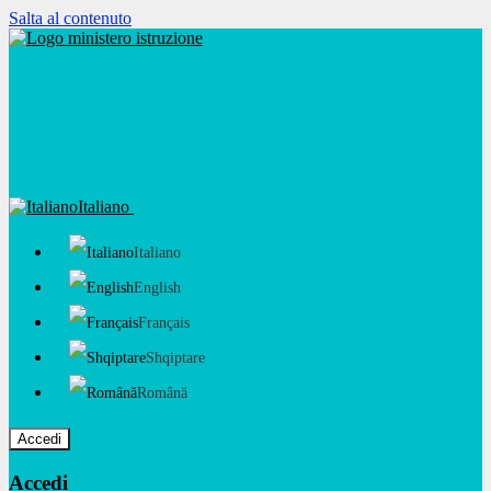
Salta al contenuto
Italiano
Italiano
English
Français
Shqiptare
Română
Accedi
Accedi