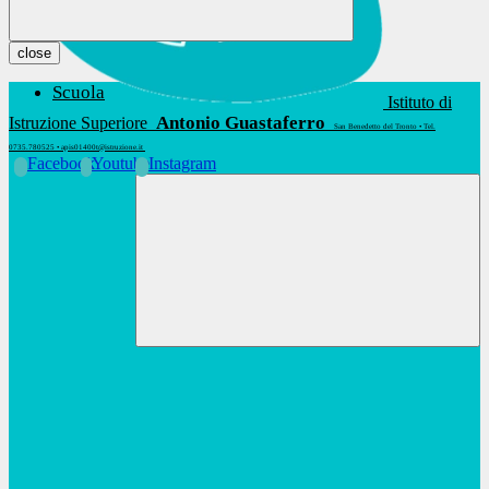
close
Scuola
Istituto di
Antonio Guastaferro
Istruzione Superiore
San Benedetto del Tronto • Tel.
0735.780525 • apis01400t@istruzione.it
Facebook
Youtube
Instagram