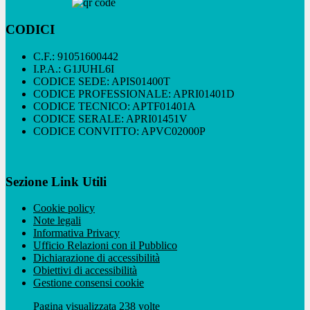
CODICI
C.F.: 91051600442
I.P.A.: G1JUHL6I
CODICE SEDE: APIS01400T
CODICE PROFESSIONALE: APRI01401D
CODICE TECNICO: APTF01401A
CODICE SERALE: APRI01451V
CODICE CONVITTO: APVC02000P
Sezione Link Utili
Cookie policy
Note legali
Informativa Privacy
Ufficio Relazioni con il Pubblico
Dichiarazione di accessibilità
Obiettivi di accessibilità
Gestione consensi cookie
Pagina visualizzata 238 volte