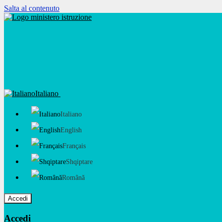
Salta al contenuto
Italiano
Italiano
English
Français
Shqiptare
Română
Accedi
Accedi