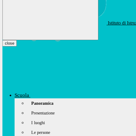
Istituto di Ist
apis01400t@istruzione.it
Facebook
Youtube
Instagram
close
Scuola
Panoramica
Presentazione
I luoghi
Le persone