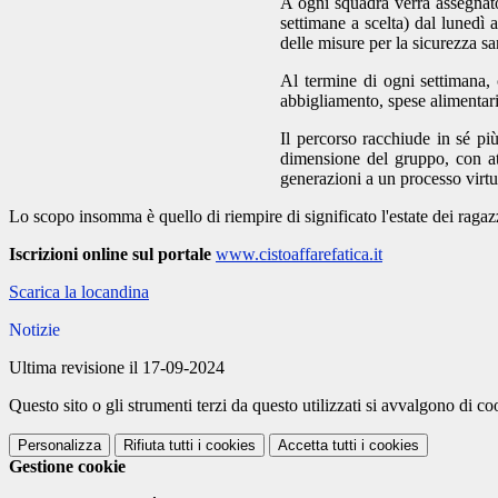
A ogni squadra verrà assegnat
settimane a scelta) dal lunedì 
delle misure per la sicurezza sa
Al termine di ogni settimana,
abbigliamento, spese alimentari,
Il percorso racchiude in s
é
pi
ù
dimensione del gruppo, con att
generazioni a un processo virtuo
Lo scopo insomma è quello di riempire di significato l'estate dei ragaz
Iscrizioni online sul portale
www.cistoaffarefatica.it
Scarica la locandina
Notizie
Ultima revisione il 17-09-2024
Questo sito o gli strumenti terzi da questo utilizzati si avvalgono di coo
Personalizza
Rifiuta tutti
i cookies
Accetta tutti
i cookies
Gestione cookie