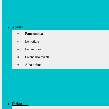
Novità
Panoramica
Le notizie
Le circolari
Calendario eventi
Albo online
Didattica