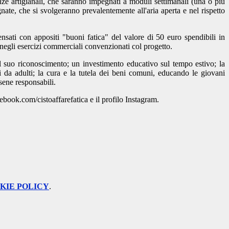
 artigianali, che saranno impegnati a moduli settimanali (una o più
nate, che si svolgeranno prevalentemente all'aria aperta e nel rispetto
nsati con appositi "buoni fatica" del valore di 50 euro spendibili in
, negli esercizi commerciali convenzionati col progetto.
 il suo riconoscimento; un investimento educativo sul tempo estivo; la
ti da adulti; la cura e la tutela dei beni comuni, educando le giovani
sene responsabili.
cebook.com/cistoaffarefatica e il profilo Instagram.
KIE POLICY
.