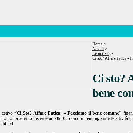
Home
>
Novità
>
Le notizie
>
Ci sto? Affare fatica -
Ci sto? A
bene co
o estivo
“Ci Sto? Affare Fatica! – Facciamo il bene comune”
fina
nto ha aderito insieme ad altri 62 comuni marchigiani e le attività coi
ubblici.