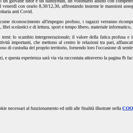
o un giovane tutor e un handyman, un volontario adulto con competenze
al venerdì con orario 8,30/12,30, affrontando insieme le mansioni asseg
nitaria anti Covid.
come riconoscimento all'impegno profuso,
i ragazzi verranno ricompe
 libri scolastici e di lettura, sport e tempo libero, materiale informatico
 temi: lo scambio intergenerazionale; il valore della fatica profusa e
ivit
à
importanti, che mettono al centro le relazioni tra pari, affianca
so di custodia del proprio territorio, fornendo loro l'occasione di sentir
zi, e questa esperienza sar
à
via via raccontata attraverso la pagina fb fa
kie necessari al funzionamento ed utili alle finalità illustrate nella
COO