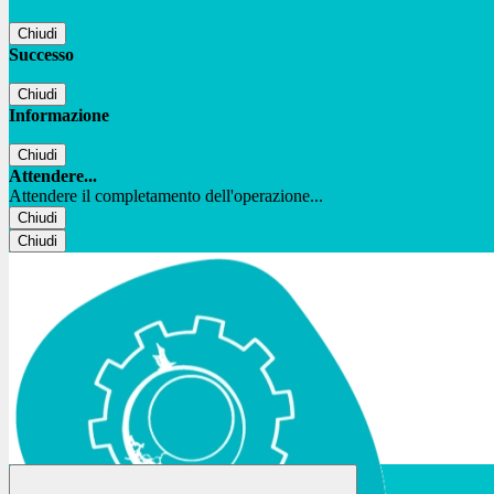
Chiudi
Successo
Chiudi
Informazione
Chiudi
Attendere...
Attendere il completamento dell'operazione...
Chiudi
Chiudi