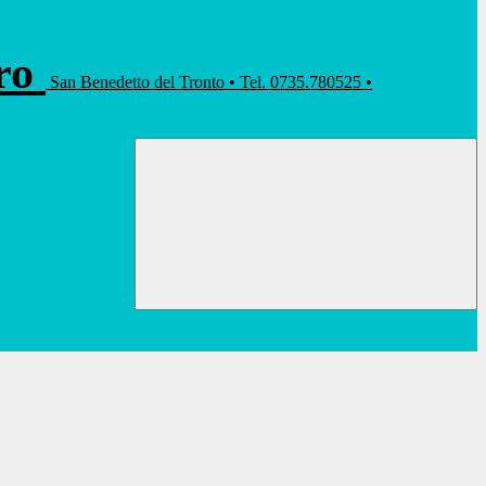
rro
San Benedetto del Tronto • Tel. 0735.780525 •