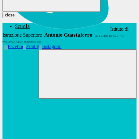
close
Scuola
Istituto di
Antonio Guastaferro
Istruzione Superiore
San Benedetto del Tronto • Tel.
0735.780525 • apis01400t@istruzione.it
Facebook
Youtube
Instagram