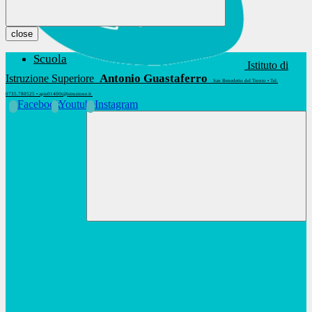
close
Scuola
Istituto di
Antonio Guastaferro
Istruzione Superiore
San Benedetto del Tronto • Tel.
0735.780525 • apis01400t@istruzione.it
Facebook
Youtube
Instagram