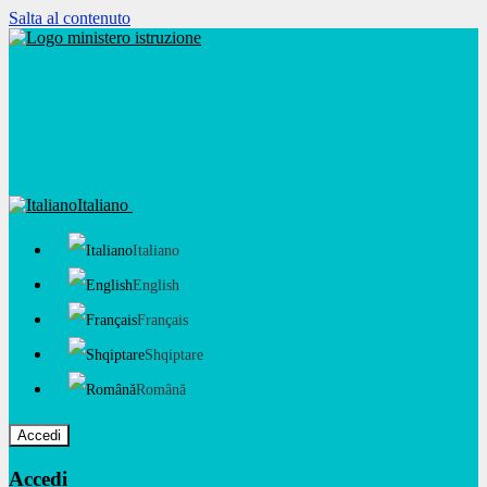
Salta al contenuto
Italiano
Italiano
English
Français
Shqiptare
Română
Accedi
Accedi