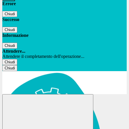
Errore
Chiudi
Successo
Chiudi
Informazione
Chiudi
Attendere...
Attendere il completamento dell'operazione...
Chiudi
Chiudi