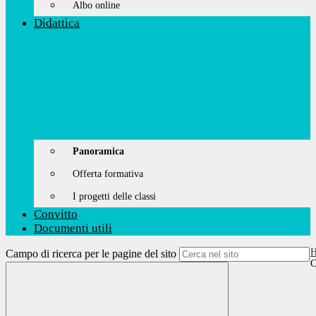
Albo online
Didattica
Panoramica
Offerta formativa
I progetti delle classi
Convitto
Documenti utili
Campo di ricerca per le pagine del sito
C