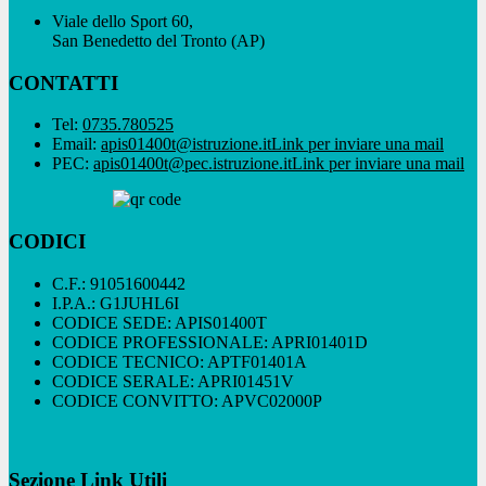
Viale dello Sport 60,
San Benedetto del Tronto (AP)
CONTATTI
Tel:
0735.780525
Email:
apis01400t@istruzione.it
Link per inviare una mail
PEC:
apis01400t@pec.istruzione.it
Link per inviare una mail
CODICI
C.F.: 91051600442
I.P.A.: G1JUHL6I
CODICE SEDE: APIS01400T
CODICE PROFESSIONALE: APRI01401D
CODICE TECNICO: APTF01401A
CODICE SERALE: APRI01451V
CODICE CONVITTO: APVC02000P
Sezione Link Utili