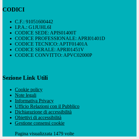
CODICI
C.F.: 91051600442
I.P.A.: G1JUHL6I
CODICE SEDE: APIS01400T
CODICE PROFESSIONALE: APRI01401D
CODICE TECNICO: APTF01401A
CODICE SERALE: APRI01451V
CODICE CONVITTO: APVC02000P
Sezione Link Utili
Cookie policy
Note legali
Informativa Privacy
Ufficio Relazioni con il Pubblico
Dichiarazione di accessibilità
Obiettivi di accessibilità
Gestione consensi cookie
Pagina visualizzata 1479 volte