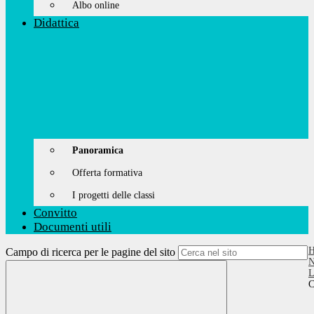
Albo online
Didattica
Panoramica
Offerta formativa
I progetti delle classi
Convitto
Documenti utili
Campo di ricerca per le pagine del sito
N
L
C