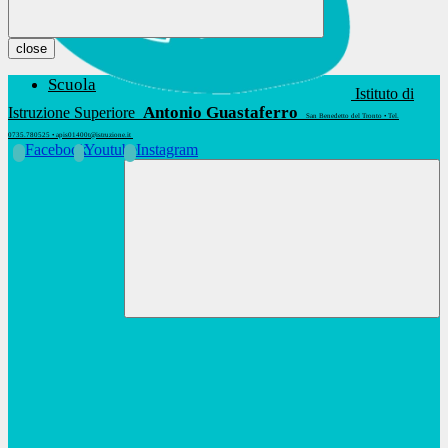
close
Scuola
Istituto di
Antonio Guastaferro
Istruzione Superiore
San Benedetto del Tronto • Tel.
0735.780525 • apis01400t@istruzione.it
Facebook
Youtube
Instagram