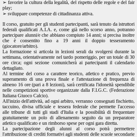
➢ favorire la cultura della legalità, del rispetto delle regole e del fair
play;
➢ sviluppare competenze di cittadinanza attiva.
Il corso, gratuito per gli studenti partecipanti, sarà tenuto da istruttori
federali qualificati A.I.A. e, come già nello scorso anno, potranno
partecipare alunni/e che abbiano compiuto 14 anni; si precisa inoltre
che è consentito fino a 19 anni il doppio tesseramento
(giocatore/arbitro).
La formazione si articola in lezioni serali da svolgersi durante la
settimana, orientativamente nel tardo pomeriggio, per un totale di 30
ore circa; ogni sezione comunicherà ai partecipanti il calendario
dettagliato.
Al termine del corso a carattere teorico, atletico e pratico, previo
superamento di una prova finale e l'attestazione di frequenza di
almeno 16 ore (pari a 8 lezioni), sarà certificata l'idoneità spendibile
nelle competizioni sportive organizzate dalla F.I.G.C. (Federazione
Italiana Giuoco Calcio).
All'inizio dell'attività, ad ogni arbitro, verranno consegnati fischietto,
taccuino, divisa ufficiale e tessera federale che permette l'accesso
alle tribune di tutti gli stadi d'Italia e la possibilità di frequentare
gratuitamente un polo di allenamento seguito da un preparatore
atletico qualificato e un rimborso spese per ogni gara diretta.
La partecipazione degli alunni al corso potrà permettere
l'attribuzione di crediti formativi agli studenti delle scuole secondarie