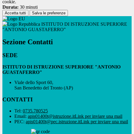
cookie.
Durata:
30 minuti
Accetta tutti
Salva le preferenze
ISTITUTO DI ISTRUZIONE SUPERIORE
"ANTONIO GUASTAFERRO"
Sezione Contatti
SEDE
ISTITUTO DI ISTRUZIONE SUPERIORE "ANTONIO
GUASTAFERRO"
Viale dello Sport 60,
San Benedetto del Tronto (AP)
CONTATTI
Tel:
0735.780525
Email:
apis01400t@istruzione.it
Link per inviare una mail
PEC:
apis01400t@pec.istruzione.it
Link per inviare una mail