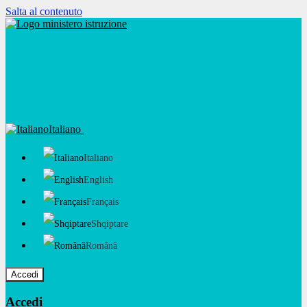
Salta al contenuto
Italiano
Italiano
English
Français
Shqiptare
Română
Accedi
Accedi