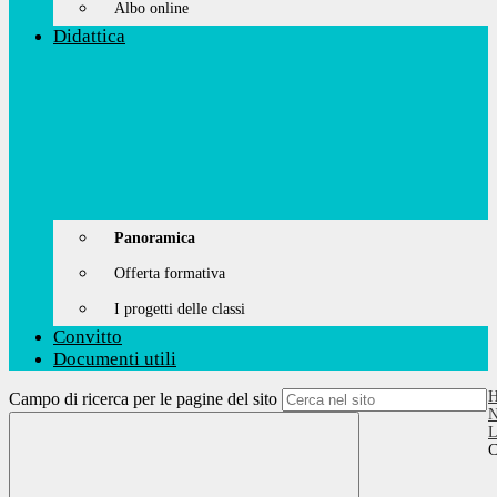
Albo online
Didattica
Panoramica
Offerta formativa
I progetti delle classi
Convitto
Documenti utili
Campo di ricerca per le pagine del sito
N
L
C