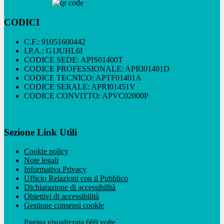
CODICI
C.F.: 91051600442
I.P.A.: G1JUHL6I
CODICE SEDE: APIS01400T
CODICE PROFESSIONALE: APRI01401D
CODICE TECNICO: APTF01401A
CODICE SERALE: APRI01451V
CODICE CONVITTO: APVC02000P
Sezione Link Utili
Cookie policy
Note legali
Informativa Privacy
Ufficio Relazioni con il Pubblico
Dichiarazione di accessibilità
Obiettivi di accessibilità
Gestione consensi cookie
Pagina visualizzata 669 volte