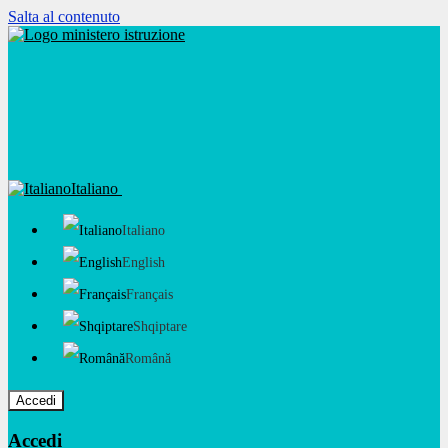
Salta al contenuto
Italiano
Italiano
English
Français
Shqiptare
Română
Accedi
Accedi