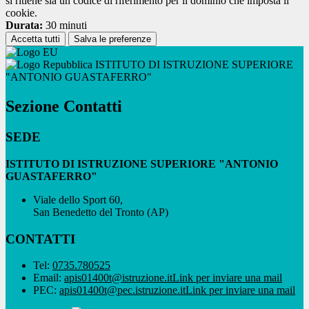
si ritiene sia un codice di riferimento per il dominio che imposta il
cookie.
Durata:
30 minuti
Accetta tutti
Salva le preferenze
ISTITUTO DI ISTRUZIONE SUPERIORE
"ANTONIO GUASTAFERRO"
Sezione Contatti
SEDE
ISTITUTO DI ISTRUZIONE SUPERIORE "ANTONIO
GUASTAFERRO"
Viale dello Sport 60,
San Benedetto del Tronto (AP)
CONTATTI
Tel:
0735.780525
Email:
apis01400t@istruzione.it
Link per inviare una mail
PEC:
apis01400t@pec.istruzione.it
Link per inviare una mail