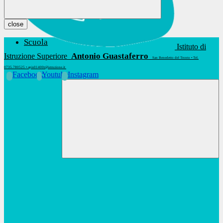
close
Scuola
Istituto di
Antonio Guastaferro
Istruzione Superiore
San Benedetto del Tronto • Tel.
0735.780525 • apis01400t@istruzione.it
Facebook
Youtube
Instagram