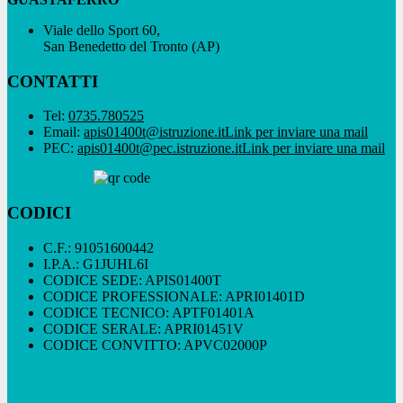
Viale dello Sport 60,
San Benedetto del Tronto (AP)
CONTATTI
Tel:
0735.780525
Email:
apis01400t@istruzione.it
Link per inviare una mail
PEC:
apis01400t@pec.istruzione.it
Link per inviare una mail
CODICI
C.F.: 91051600442
I.P.A.: G1JUHL6I
CODICE SEDE: APIS01400T
CODICE PROFESSIONALE: APRI01401D
CODICE TECNICO: APTF01401A
CODICE SERALE: APRI01451V
CODICE CONVITTO: APVC02000P