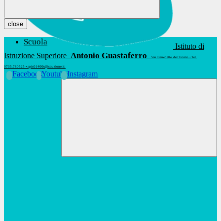
close
Scuola
Istituto di
Antonio Guastaferro
Istruzione Superiore
San Benedetto del Tronto • Tel.
0735.780525 • apis01400t@istruzione.it
Facebook
Youtube
Instagram