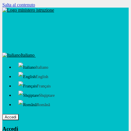
Salta al contenuto
Italiano
Italiano
English
Français
Shqiptare
Română
Accedi
Accedi