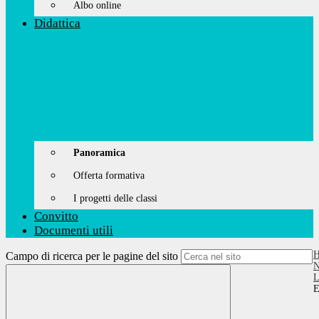
Albo online
Didattica
Panoramica
Offerta formativa
I progetti delle classi
Convitto
Documenti utili
Campo di ricerca per le pagine del sito
N
L
E