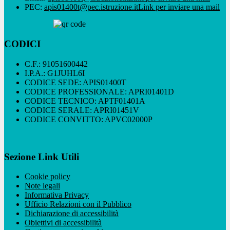
PEC:
apis01400t@pec.istruzione.it
Link per inviare una mail
CODICI
C.F.: 91051600442
I.P.A.: G1JUHL6I
CODICE SEDE: APIS01400T
CODICE PROFESSIONALE: APRI01401D
CODICE TECNICO: APTF01401A
CODICE SERALE: APRI01451V
CODICE CONVITTO: APVC02000P
Sezione Link Utili
Cookie policy
Note legali
Informativa Privacy
Ufficio Relazioni con il Pubblico
Dichiarazione di accessibilità
Obiettivi di accessibilità