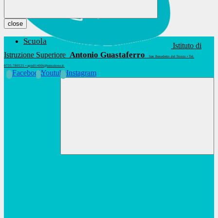
close
Scuola
Istituto di
Antonio Guastaferro
Istruzione Superiore
San Benedetto del Tronto • Tel.
0735.780525 • apis01400t@istruzione.it
Facebook
Youtube
Instagram