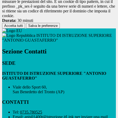
misurare le prestazioni del sito. È un cookie di tipo pattern, in cui il
prefisso _pk_ses è seguito da una breve serie di numeri e lettere, che
si ritiene sia un codice di riferimento per il dominio che imposta il
cookie.
Durata:
30 minuti
Accetta tutti
Salva le preferenze
ISTITUTO DI ISTRUZIONE SUPERIORE
"ANTONIO GUASTAFERRO"
Sezione Contatti
SEDE
ISTITUTO DI ISTRUZIONE SUPERIORE "ANTONIO
GUASTAFERRO"
Viale dello Sport 60,
San Benedetto del Tronto (AP)
CONTATTI
Tel:
0735.780525
Email:
apis01400t@istruzione.it
Link per inviare una mail