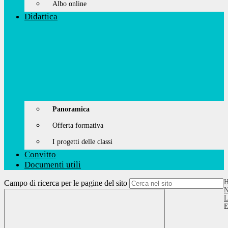
Albo online
Didattica
Panoramica
Offerta formativa
I progetti delle classi
Convitto
Documenti utili
Campo di ricerca per le pagine del sito
N
L
E