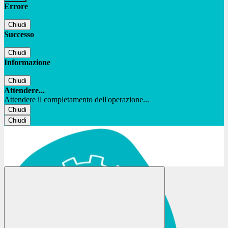
Errore
Chiudi
Successo
Chiudi
Informazione
Chiudi
Attendere...
Attendere il completamento dell'operazione...
Chiudi
Chiudi