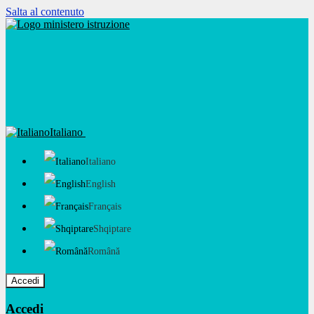
Salta al contenuto
Italiano
Italiano
English
Français
Shqiptare
Română
Accedi
Accedi