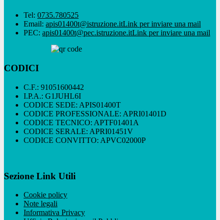
Tel:
0735.780525
Email:
apis01400t@istruzione.it
Link per inviare una mail
PEC:
apis01400t@pec.istruzione.it
Link per inviare una mail
CODICI
C.F.: 91051600442
I.P.A.: G1JUHL6I
CODICE SEDE: APIS01400T
CODICE PROFESSIONALE: APRI01401D
CODICE TECNICO: APTF01401A
CODICE SERALE: APRI01451V
CODICE CONVITTO: APVC02000P
Sezione Link Utili
Cookie policy
Note legali
Informativa Privacy