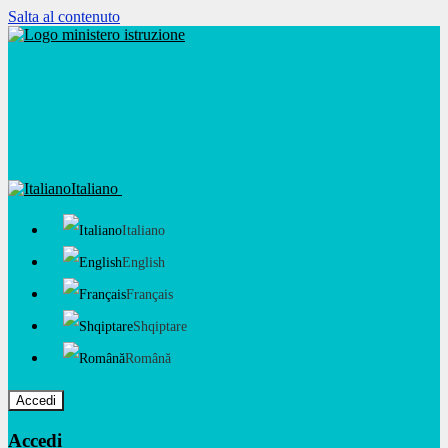
Salta al contenuto
Italiano
Italiano
English
Français
Shqiptare
Română
Accedi
Accedi