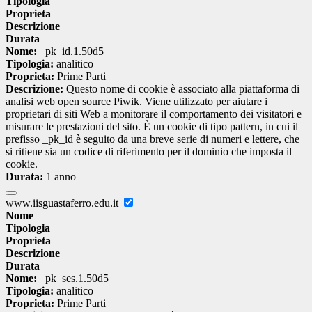
Tipologia
Proprieta
Descrizione
Durata
Nome:
_pk_id.1.50d5
Tipologia:
analitico
Proprieta:
Prime Parti
Descrizione:
Questo nome di cookie è associato alla piattaforma di
analisi web open source Piwik. Viene utilizzato per aiutare i
proprietari di siti Web a monitorare il comportamento dei visitatori e
misurare le prestazioni del sito. È un cookie di tipo pattern, in cui il
prefisso _pk_id è seguito da una breve serie di numeri e lettere, che
si ritiene sia un codice di riferimento per il dominio che imposta il
cookie.
Durata:
1 anno
www.iisguastaferro.edu.it
Nome
Tipologia
Proprieta
Descrizione
Durata
Nome:
_pk_ses.1.50d5
Tipologia:
analitico
Proprieta:
Prime Parti