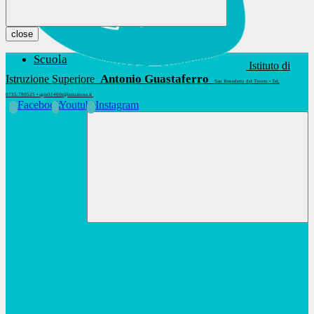
close
Scuola
Istituto di
Antonio Guastaferro
Istruzione Superiore
San Benedetto del Tronto • Tel.
0735.780525 • apis01400t@istruzione.it
Facebook
Youtube
Instagram