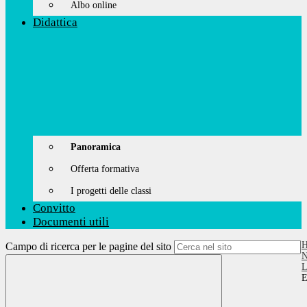
Albo online
Didattica
Panoramica
Offerta formativa
I progetti delle classi
Convitto
Documenti utili
Campo di ricerca per le pagine del sito
N
L
E