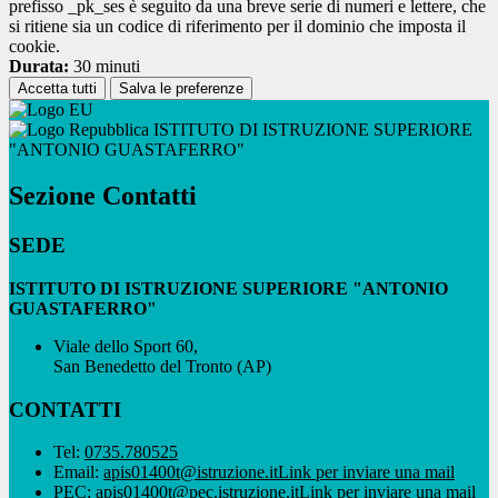
prefisso _pk_ses è seguito da una breve serie di numeri e lettere, che
si ritiene sia un codice di riferimento per il dominio che imposta il
cookie.
Durata:
30 minuti
Accetta tutti
Salva le preferenze
ISTITUTO DI ISTRUZIONE SUPERIORE
"ANTONIO GUASTAFERRO"
Sezione Contatti
SEDE
ISTITUTO DI ISTRUZIONE SUPERIORE "ANTONIO
GUASTAFERRO"
Viale dello Sport 60,
San Benedetto del Tronto (AP)
CONTATTI
Tel:
0735.780525
Email:
apis01400t@istruzione.it
Link per inviare una mail
PEC:
apis01400t@pec.istruzione.it
Link per inviare una mail