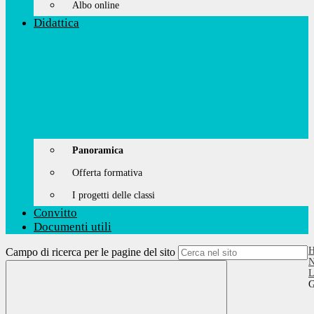
Albo online
Didattica
Panoramica
Offerta formativa
I progetti delle classi
Convitto
Documenti utili
Campo di ricerca per le pagine del sito
N
L
G