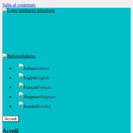
Salta al contenuto
Italiano
Italiano
English
Français
Shqiptare
Română
Accedi
Accedi