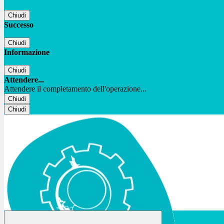
Chiudi
Successo
Chiudi
Informazione
Chiudi
Attendere...
Attendere il completamento dell'operazione...
Chiudi
Chiudi