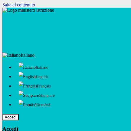
Salta al contenuto
Italiano
Italiano
English
Français
Shqiptare
Română
Accedi
Accedi