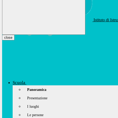
Istituto di Ist
apis01400t@istruzione.it
Facebook
Youtube
Instagram
close
Scuola
Panoramica
Presentazione
I luoghi
Le persone