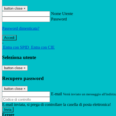
button close
×
Nome Utente
Password
Password dimenticata?
-
Entra con SPID
Entra con CIE
Seleziona utente
button close
×
Recupero password
button close
×
E-mail
Verrà inviato un messaggio all'indirizz
E-mail inviata, si prega di controllare la casella di posta elettronica!
Errore