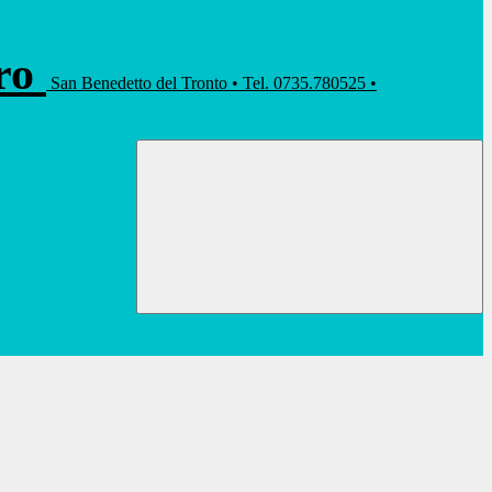
rro
San Benedetto del Tronto • Tel. 0735.780525 •